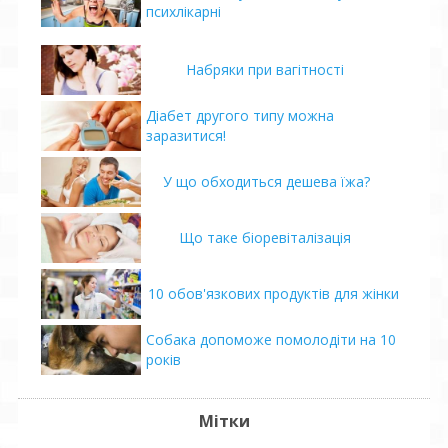
психлікарні
Набряки при вагітності
Діабет другого типу можна
заразитися!
У що обходиться дешева їжа?
Що таке біоревіталізація
10 обов'язкових продуктів для жінки
Собака допоможе помолодіти на 10
років
Мітки