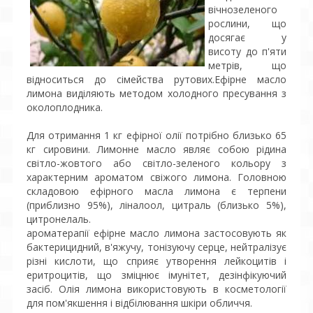
вічнозеленого
рослини, що
досягає у
висоту до п'яти
метрів, що
відноситься до сімейства рутових.Ефірне масло
лимона виділяють методом холодного пресування з
околоплодника.
Для отримання 1 кг ефірної олії потрібно близько 65
кг сировини. Лимонне масло являє собою рідина
світло-жовтого або світло-зеленого кольору з
характерним ароматом свіжого лимона. Головною
складовою ефірного масла лимона є терпени
(приблизно 95%), ліналоол, цитраль (близько 5%),
цитронелаль.
ароматерапії ефірне масло лимона застосовують як
бактерицидний, в'яжучу, тонізуючу серце, нейтралізує
різні кислоти, що сприяє утворення лейкоцитів і
еритроцитів, що зміцнює імунітет, дезінфікуючий
засіб. Олія лимона використовують в косметології
для пом'якшення і відбілювання шкіри обличчя.