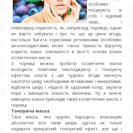
особливо
поєднують в
собі і чудовий
смак, і
неймовірну корисність, як, наприклад, чорниця, однак
не варто забувати і про те, що ця цінна ягода,
настільки багата корисними речовинами (особливо
антиоксидантами) може також принести відчутну
користь нашої зовнішності в якості основи різних
косметичних масок.
З чорниці можна зробити косметичні маски
володіють помітним омолоджуючу і тонізуючу
ефектом; кошти з цієї чудової ягоди зможуть
наситити шкіру необхідними вітамінами і мінералами,
відбілити шкіру і надати їй здоровий колір, звузити
пори і зменшити кількість висипань. Ну а нижче
наведено кілька прикладів таких косметичних масок з
чорниці.
Тонізуюча маска
Така маска, яка чудово підходить власницям
абсолютно всіх типів шкіри, здатна не тільки
надавати прекрасний тонізуючий ефект, але ще і