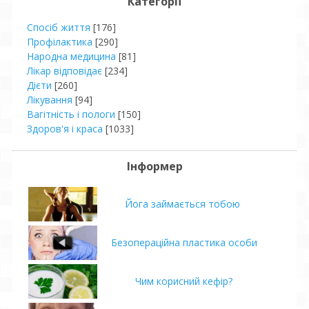
Категорії
Спосіб життя
[176]
Профілактика
[290]
Народна медицина
[81]
Лікар відповідає
[234]
Дієти
[260]
Лікування
[94]
Вагітність і пологи
[150]
Здоров'я і краса
[1033]
Інформер
Йога займається тобою
Безопераційна пластика особи
Чим корисний кефір?