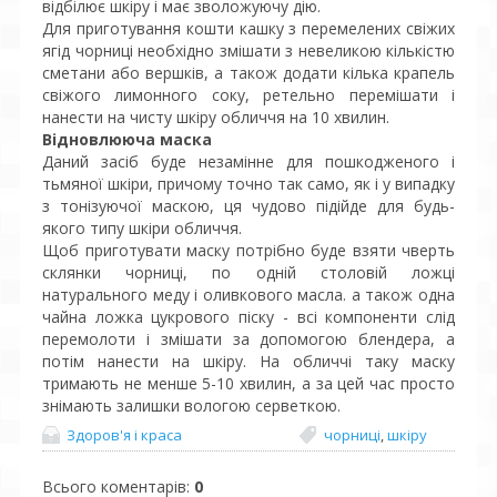
відбілює шкіру і має зволожуючу дію.
Для приготування кошти кашку з перемелених свіжих
ягід чорниці необхідно змішати з невеликою кількістю
сметани або вершків, а також додати кілька крапель
свіжого лимонного соку, ретельно перемішати і
нанести на чисту шкіру обличчя на 10 хвилин.
Відновлююча маска
Даний засіб буде незамінне для пошкодженого і
тьмяної шкіри, причому точно так само, як і у випадку
з тонізуючої маскою, ця чудово підійде для будь-
якого типу шкіри обличчя.
Щоб приготувати маску потрібно буде взяти чверть
склянки чорниці, по одній столовій ложці
натурального меду і оливкового масла. а також одна
чайна ложка цукрового піску - всі компоненти слід
перемолоти і змішати за допомогою блендера, а
потім нанести на шкіру. На обличчі таку маску
тримають не менше 5-10 хвилин, а за цей час просто
знімають залишки вологою серветкою.
Здоров'я і краса
чорниці
,
шкіру
Всього коментарів
:
0