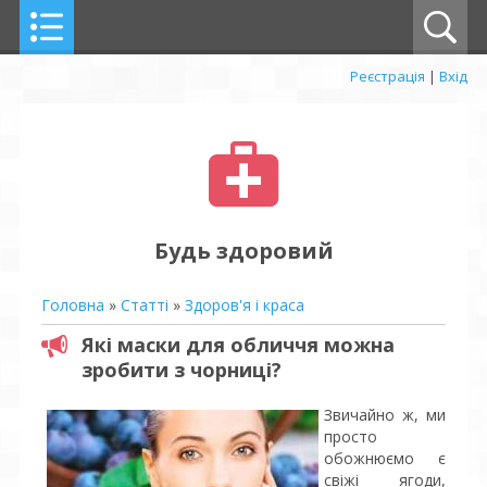
Реєстрація
|
Вхід
Будь здоровий
Головна
»
Статті
»
Здоров'я і краса
Які маски для обличчя можна
зробити з чорниці?
Звичайно ж, ми
просто
обожнюємо є
свіжі ягоди,