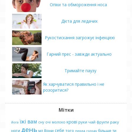
Опіки та обмороження носа
Дієта для ледачих
Рукостискання загрожує інфекцією
Гарний прес - завжди актуально
Тримайте паузу
Як харчуватися правильно і не
розоритися?
Мітки
їжі
вам
крові
руки
чай
раку
сну
очі
молоко
фрукти
йога
день
себе
ноги
Вони
того
більше
мл
ти
перед
голоду