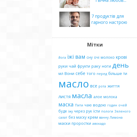
І вічна любов...
7 продуктів для
гарного настрою
Мітки
їжі
вам
крові
сну
очі
молоко
йога
день
руки
чай
раку
ноги
фрукти
себе
Вони
того
більше
мл
ти
перед
масло
все
життя
рота
масла
листя
алое
молока
маска
водою
чаю
Пити
годин
очей
буде
через
рук
їсти
їжу
пологи
Зеленого
крем
без
маску
салат
ванну
Лимона
маски
проростки
авокадо