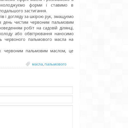
охолоджуємо форми і ставимо в
подальшого застигання.
тів і догляду за шкірою рук, змащуємо
чі в день чистим червоним пальмовим
оведенням робіт на садовій ділянці,
 холоду або обвітрювання наносимо
сть червоного пальмового масла на
аж червоним пальмовим маслом, це
масла
,
пальмового