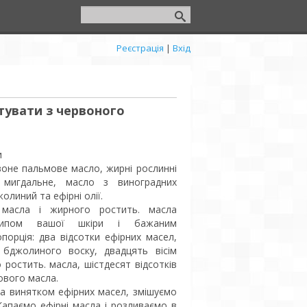
Реєстрація
|
Вхід
тувати з червоного
и
оне пальмове масло, жирні рослинні
, мигдальне, масло з виноградних
жолиний та ефірні олії.
 масла і жирного ростить. масла
 типом вашої шкіри і бажаним
порція: два відсотки ефірних масел,
в бджолиного воску, двадцять вісім
 ростить. масла, шістдесят відсотків
вого масла.
за винятком ефірних масел, змішуємо
 Капаємо ефірні масла і розливаємо в