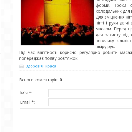
форми. Трохи 
холодильник для 
Для зміцнення ніг
нігті і руки дві
маслом. Перед пр
для захисту від
невелику кількі
шкіру рук.
Під час вагітності корисно регулярно робити мас
попереджає появу розтяжок.
Здоров'я і краса
Всього коментарів
:
0
Ім`я *:
Email *: