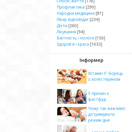
Спосіб життя
[176]
Профілактика
[290]
Народна медицина
[81]
Лікар відповідає
[234]
Дієти
[260]
Лікування
[94]
Вагітність і пологи
[150]
Здоров'я і краса
[1033]
Інформер
Вітамін F: борець
з холестерином
5 причин є
фастфуд
Чому так важливо
дотримувати
режим дня