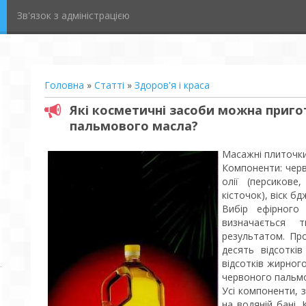
Зв'язок з адміністрацією
Головна
»
Статті
»
Здоров'я і краса
Які косметичні засоби можна приго
пальмового масла?
Масажні плиточк
Компоненти: черв
олії (персикове
кісточок), віск бд
Вибір ефірного
визначається
результатом. Про
десять відсоткі
відсотків жирного
червоного пальмо
Усі компоненти, 
на водяній бані.