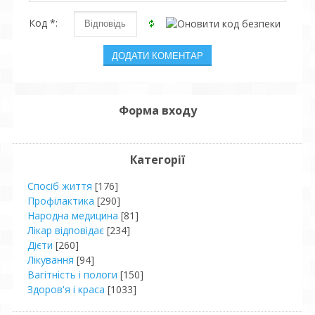
Код *:
Форма входу
Категорії
Спосіб життя
[176]
Профілактика
[290]
Народна медицина
[81]
Лікар відповідає
[234]
Дієти
[260]
Лікування
[94]
Вагітність і пологи
[150]
Здоров'я і краса
[1033]