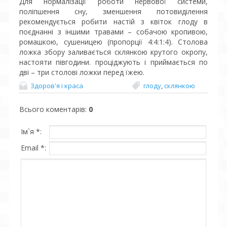
Для нормалізації роботи нервової системи,
поліпшення сну, зменшення потовиділення
рекомендується робити настій з квіток глоду в
поєднанні з іншими травами – собачою кропивою,
ромашкою, сушеницею (пропорції 4:4:1:4). Столова
ложка збору заливається склянкою крутого окропу,
настояти півгодини. проціджують і приймається по
дві – три столові ложки перед їжею.
Здоров'я і краса
глоду
,
склянкою
Всього коментарів
:
0
Ім`я *:
Email *: