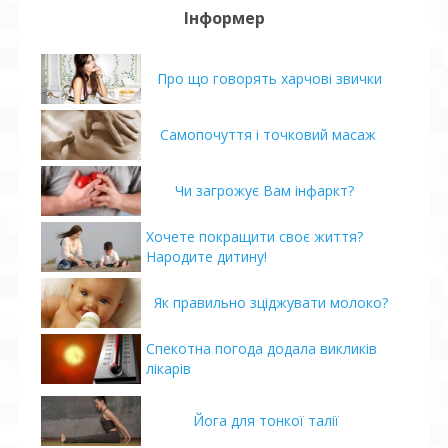
Інформер
Про що говорять харчові звички
Самопочуття і точковий масаж
Чи загрожує Вам інфаркт?
Хочете покращити своє життя?
Народите дитину!
Як правильно зціджувати молоко?
Спекотна погода додала викликів
лікарів
Йога для тонкої талії