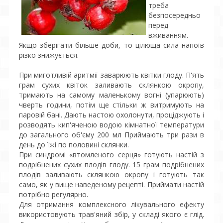
треба
безпосередньо
перед
вживанням.
Якщо зберігати більше доби, то цілюща сила напоїв
різко знижується.
При миготливій аритмії заварюють квітки глоду. П'ять
грам сухих квіток заливають склянкою окропу,
тримають на самому маленькому вогні (упарюють)
чверть години, потім ще стільки ж витримують на
паровій бані. Дають настою охолонути, проціджують і
розводять кип'яченою водою кімнатної температури
до загального об'єму 200 мл Приймають три рази в
день до їжі по половині склянки.
При синдромі «втомленого серця» готують настій з
подрібнених сухих плодів глоду. 15 грам подрібнених
плодів заливають склянкою окропу і готують так
само, як у вище наведеному рецепті. Приймати настій
потрібно регулярно.
Для отримання комплексного лікувального ефекту
використовують трав'яний збір, у складі якого є глід.