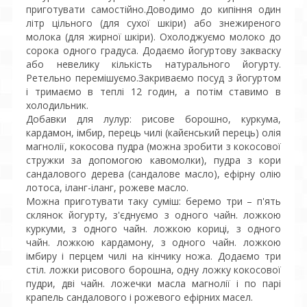
приготувати самостійно.Доводимо до кипіння один
літр цільного (для сухої шкіри) або знежиреного
молока (для жирної шкіри). Охолоджуємо молоко до
сорока одного градуса. Додаємо йогуртову закваску
або невелику кількість натурального йогурту.
Ретельно перемішуємо.Закриваємо посуд з йогуртом
і тримаємо в теплі 12 годин, а потім ставимо в
холодильник.
Добавки для лулур: рисове борошно, куркума,
кардамон, імбир, перець чилі (кайєнський перець) олія
магнолії, кокосова пудра (можна зробити з кокосової
стружки за допомогою кавомолки), пудра з кори
сандалового дерева (сандалове масло), ефірну олію
лотоса, іланг-іланг, рожеве масло.
Можна приготувати таку суміш: беремо три – п'ять
склянок йогурту, з'єднуємо з одного чайн. ложкою
куркуми, з одного чайн. ложкою кориці, з одного
чайн. ложкою кардамону, з одного чайн. ложкою
імбиру і перцем чилі на кінчику ножа. Додаємо три
стіл. ложки рисового борошна, одну ложку кокосової
пудри, дві чайн. ложечки масла магнолії і по парі
крапель сандалового і рожевого ефірних масел.