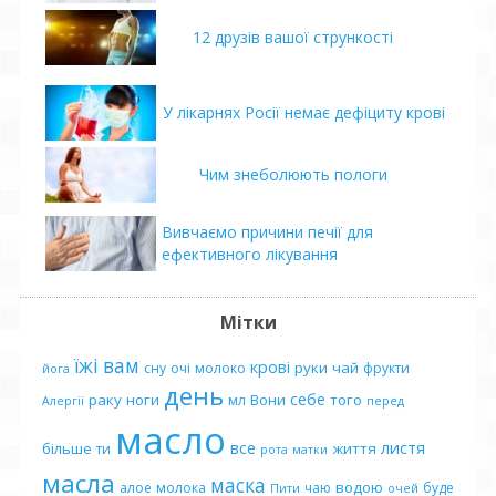
12 друзів вашої стрункості
У лікарнях Росії немає дефіциту крові
Чим знеболюють пологи
Вивчаємо причини печії для
ефективного лікування
Мітки
їжі
вам
крові
руки
чай
сну
очі
молоко
фрукти
йога
день
себе
раку
ноги
Вони
того
мл
Алергії
перед
масло
все
листя
більше
життя
ти
рота
матки
масла
маска
водою
алое
молока
чаю
буде
Пити
очей