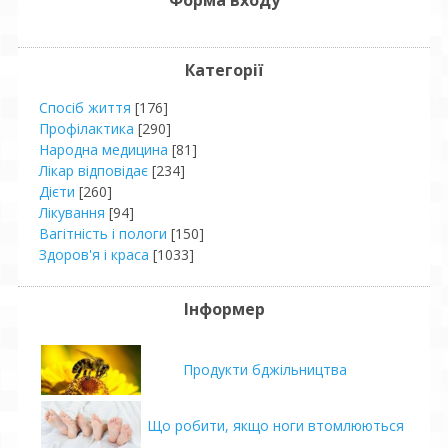
Форма входу
Категорії
Спосіб життя
[176]
Профілактика
[290]
Народна медицина
[81]
Лікар відповідає
[234]
Дієти
[260]
Лікування
[94]
Вагітність і пологи
[150]
Здоров'я і краса
[1033]
Інформер
Продукти бджільництва
Що робити, якщо ноги втомлюються