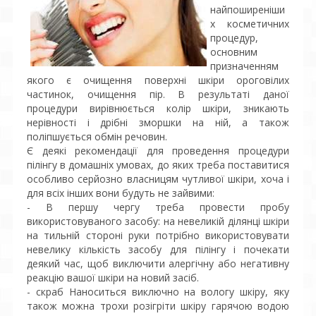
найпоширеніши
х косметичних
процедур,
основним
призначенням
якого є очищення поверхні шкіри ороговілих
частинок, очищення пір. В результаті даної
процедури вирівнюється колір шкіри, зникають
нерівності і дрібні зморшки на ній, а також
поліпшується обмін речовин.
Є деякі рекомендації для проведення процедури
пілінгу в домашніх умовах, до яких треба поставитися
особливо серйозно власницям чутливої шкіри, хоча і
для всіх інших вони будуть не зайвими:
- В першу чергу треба провести пробу
використовуваного засобу: на невеликій ділянці шкіри
на тильній стороні руки потрібно використовувати
невелику кількість засобу для пілінгу і почекати
деякий час, щоб виключити алергічну або негативну
реакцію вашої шкіри на новий засіб.
- скраб Наноситься виключно на вологу шкіру, яку
також можна трохи розігріти шкіру гарячою водою