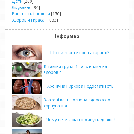
Дієти
[260]
Лікування
[94]
Вагітність і пологи
[150]
Здоров'я і краса
[1033]
Інформер
Що ви знаєте про катаракті?
Вітаміни групи В та їх вплив на
здоров'я
Хронічна ниркова недостатність
Злакові каші - основа здорового
харчування
Чому вегетаріанці живуть довше?