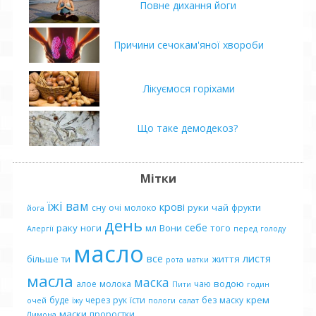
Повне дихання йоги
Причини сечокам'яної хвороби
Лікуємося горіхами
Що таке демодекоз?
Мітки
їжі
вам
крові
руки
чай
сну
очі
молоко
фрукти
йога
день
себе
раку
ноги
Вони
того
мл
Алергії
перед
голоду
масло
все
листя
більше
життя
ти
рота
матки
масла
маска
водою
алое
молока
чаю
Пити
годин
крем
буде
через
рук
їсти
без
маску
очей
їжу
пологи
салат
маски
проростки
Лимона