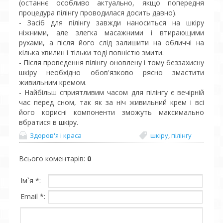
(останнє особливо актуально, якщо попередня
процедура пілінгу проводилася досить давно).
- Засіб для пілінгу завжди наноситься на шкіру
ніжними, але злегка масажними і втирающими
рухами, а після його слід залишити на обличчі на
кілька хвилин і тільки тоді повністю змити.
- Після проведення пілінгу оновлену і тому беззахисну
шкіру необхідно обов'язково рясно змастити
живильним кремом.
- Найбільш сприятливим часом для пілінгу є вечірній
час перед сном, так як за ніч живильний крем і всі
його корисні компоненти зможуть максимально
вбратися в шкіру.
Здоров'я і краса
шкіру
,
пілінгу
Всього коментарів
:
0
Ім`я *:
Email *: