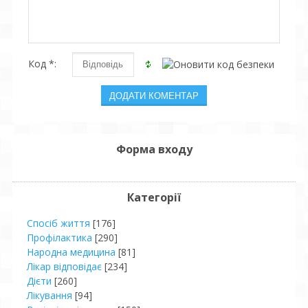
Код *:
Форма входу
Категорії
Спосіб життя
[176]
Профілактика
[290]
Народна медицина
[81]
Лікар відповідає
[234]
Дієти
[260]
Лікування
[94]