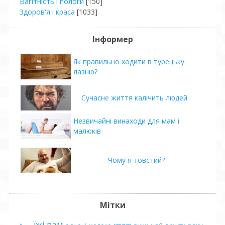
Вагітність і пологи
[150]
Здоров'я і краса
[1033]
Інформер
Як правильно ходити в турецьку
лазню?
Сучасне життя калічить людей
Незвичайні винаходи для мам і
малюків
Чому я товстий?
Мітки
їжі
вам