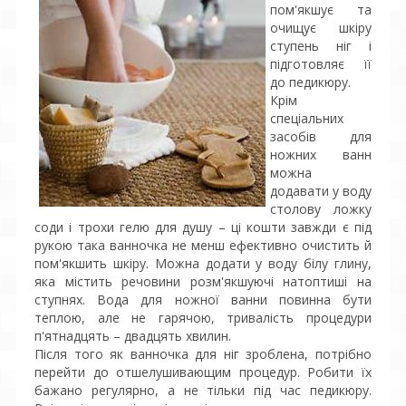
пом'якшує та
очищує шкіру
ступень ніг і
підготовляє її
до педикюру.
Крім
спеціальних
засобів для
ножних ванн
можна
додавати у воду
столову ложку
соди і трохи гелю для душу – ці кошти завжди є під
рукою така ванночка не менш ефективно очистить й
пом'якшить шкіру. Можна додати у воду білу глину,
яка містить речовини розм'якшуючі натоптиші на
ступнях. Вода для ножної ванни повинна бути
теплою, але не гарячою, тривалість процедури
п'ятнадцять – двадцять хвилин.
Після того як ванночка для ніг зроблена, потрібно
перейти до отшелушивающим процедур. Робити їх
бажано регулярно, а не тільки під час педикюру.