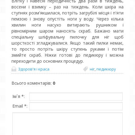
Влітку і навесні періодичність два рази в тиждень,
восени і взимку – раз на тиждень. Коли шкіра на
ступнях розм'якшилася, потріть загрубілі місця і п'яти
пемзою і знову опустіть ноги у воду. Через кілька
хвилин ноги насухо витирають рушником і
рівномірним шаром наносять скраб. Бажано мати
спеціальну шліфувальну пилочку для ніг щоб
шорсткості згладжувалися. Якщо такий пилки немає,
то просто потріть шкіру ступень руками і потім
змийте скраб. Ніжки готові до педикюру і можна
переходити до основних процедур.
Здоров'я і краса
ніг
,
педикюру
Всього коментарів
:
0
Ім`я *:
Email *: