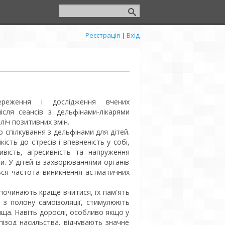
Реєстрація
|
Вхід
тереження і дослідження вчених
ісля сеансів з дельфінами-лікарями
ліч позитивних змін.
 спілкування з дельфінами для дітей.
кість до стресів і впевненість у собі,
ивість, агресивність та напруження
и. У дітей із захворюваннями органів
ься частота виникнення астматичних
и починають краще вчитися, їх пам'ять
 з полону самоізоляції, стимулюють
ища. Навіть дорослі, особливо якщо у
ізод насильства, відчувають значне