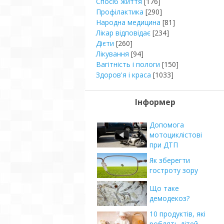
Спосіб життя
[176]
Профілактика
[290]
Народна медицина
[81]
Лікар відповідає
[234]
Дієти
[260]
Лікування
[94]
Вагітність і пологи
[150]
Здоров'я і краса
[1033]
Інформер
Допомога
мотоциклістові
при ДТП
Як зберегти
гостроту зору
Що таке
демодекоз?
10 продуктів, які
роблять дітей