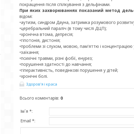
покращення після спілкування з дельфінами.
При яких захворюваннях показаний метод дельф
відомі:
•аутизм, синдром Дауна, затримка розумового розвитк
•церебральний параліч (в тому числі ДЦП);
•хронічна втома, депресія;
•гіпотонія, дистонія;
•проблеми зі слухом, мовою, пам'яттю і концентрацією 
•заїкання;
•психічні травми, різні фобії, енурез;
•порушення здатності до навчання;
•гіперактивність, поведінкові порушення у дітей;
•хронічні болі.
Здоров'я і краса
Всього коментарів
:
0
Ім`я *:
Email *: