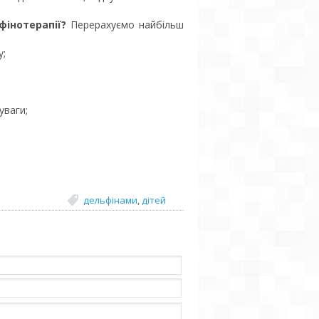
інотерапії?
Перерахуємо найбільш
у;
уваги;
дельфінами
,
дітей