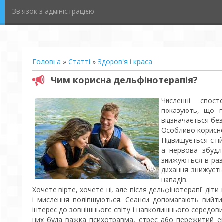
Зв'язок з адміністрацією
Головна
»
Статті
»
Здоров'я і краса
Чим корисна дельфінотерапія?
Численні спос
показують, що п
відзначається без
Особливо корисно
Підвищується стій
а нервова збудл
знижуються в раз
дихання знижуєт
нападів.
Хочете вірте, хочете ні, але після дельфінотерапії діт
і мислення поліпшуються. Сеанси допомагають вийти
інтерес до зовнішнього світу і навколишнього середов
них була важка психотравма, стрес або пережитий еп