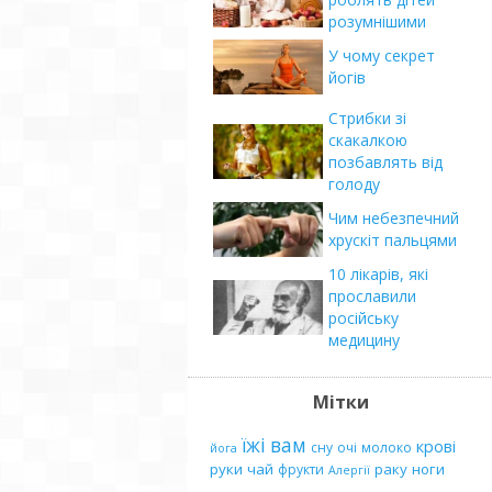
розумнішими
У чому секрет
йогів
Стрибки зі
скакалкою
позбавлять від
голоду
Чим небезпечний
хрускіт пальцями
10 лікарів, які
прославили
російську
медицину
Мітки
їжі
вам
крові
сну
очі
молоко
йога
руки
чай
раку
ноги
фрукти
Алергії