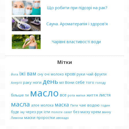
Що робити при підозрі на рак?
Сауна. Ароматерапія і здоров'я
Чарівні властивості води
Мітки
їжі
вам
крові
руки
чай
сну
очі
молоко
фрукти
йога
день
себе
раку
ноги
Вони
того
мл
Алергії
голоду
масло
все
листя
більше
життя
ти
рота
матки
масла
маска
водою
алое
молока
чаю
Пити
годин
крем
буде
через
рук
їсти
без
маску
їжу
пологи
салат
ванну
маски
проростки
Лимона
авокадо