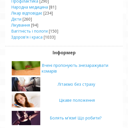
Профілактика
[290]
Народна медицина
[81]
Лікар відповідає
[234]
Дієти
[260]
Лікування
[94]
Вагітність і пологи
[150]
Здоров'я і краса
[1033]
Інформер
Вчені пропонують знезаражувати
комарів
Літаємо без страху
Цікаве положення
Болять м'язи! Що робити?