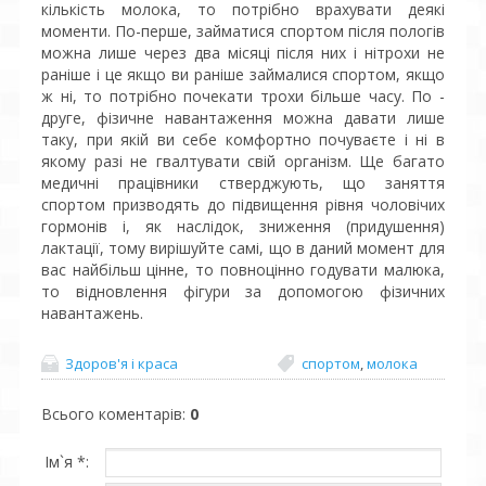
кількість молока, то потрібно врахувати деякі
моменти. По-перше, займатися спортом після пологів
можна лише через два місяці після них і нітрохи не
раніше і це якщо ви раніше займалися спортом, якщо
ж ні, то потрібно почекати трохи більше часу. По -
друге, фізичне навантаження можна давати лише
таку, при якій ви себе комфортно почуваєте і ні в
якому разі не гвалтувати свій організм. Ще багато
медичні працівники стверджують, що заняття
спортом призводять до підвищення рівня чоловічих
гормонів і, як наслідок, зниження (придушення)
лактації, тому вирішуйте самі, що в даний момент для
вас найбільш цінне, то повноцінно годувати малюка,
то відновлення фігури за допомогою фізичних
навантажень.
Здоров'я і краса
спортом
,
молока
Всього коментарів
:
0
Ім`я *: