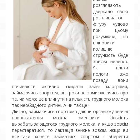
розглядають
дзеркало свою
розпливчатої
фігуру чудово
при цьому
розуміючи, що
відновити
колишню
стрункість буде
зовсім нелегко.
Як тільки
пологи вже
позаду вони
починають активно скидати зайві кілограми,
займаючись спортом, анітрохи не замислюючись про
те, чи може це вплинути на кількість грудного молока
так необхідного дитині. А чи так це?
Дійсно, займаючись спортом і даючи організму значні
навантаження можна зменшити кількість
вырабатывающегося грудного молока, а якщо зовсім
перестаратися, то лактація зникне зовсім. Якщо ви
все-таки хочете займатися спортом і зберегти