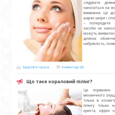
слідувати дея
наноситься на в
вмивання. Це до
шарах шкіри і спо
– попередити п
засоби не нанос
можуть виявитис
ділянок облич
набряклість, поява
Здоров'я і краса
Коментарі (0)
Що таке кораловий пілінг?
Це порівняно 
механічного злущ
тільки в космет
пілінгу тільки 
крихта, ефірні 