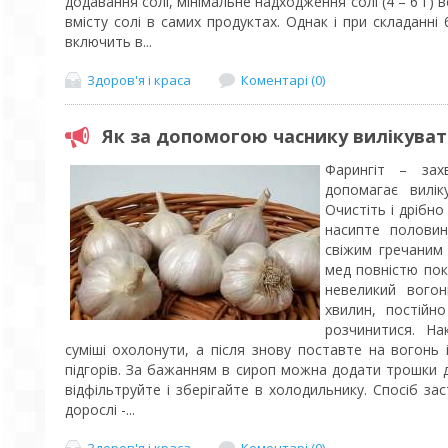
додавання солі, мінімальне надходження солі (4 – 6 г)
вмісту солі в самих продуктах. Однак і при складанні 
включить в...
Здоров'я і краса
Коментарі (0)
Як за допомогою часнику вилікуват
Фарингіт – зах
допомагає вилік
Очистіть і дрібн
насипте половин
свіжим гречаним
мед повністю пок
невеликий вогон
хвилин, постійн
розчинитися. Н
суміші охолонути, а після знову поставте на вогонь
підгорів. За бажанням в сироп можна додати трошки 
відфільтруйте і зберігайте в холодильнику. Спосіб за
дорослі -...
Здоров'я і краса
Коментарі (0)