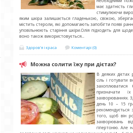
необхідними пож
має здатність гл
стимулюючи вироб
яким шкіра залишається гладенькою, свіжою, зберіга
містить стероли, які допомагають запобігти появі ранн
уповільнюють старіння шкіри.Олія підходить для щод
воно також використовується...
Здоров'я і краса
Коментарі (0)
Можна солити їжу при дієтах?
В деяких дієтах
сіль і готувати 
захоплюватися 
призначати ї
захворюваннях. З
день 10 – 15 гр
рекомендується 
того, щоб він р
захворювань ві
гіпертонію. Але 