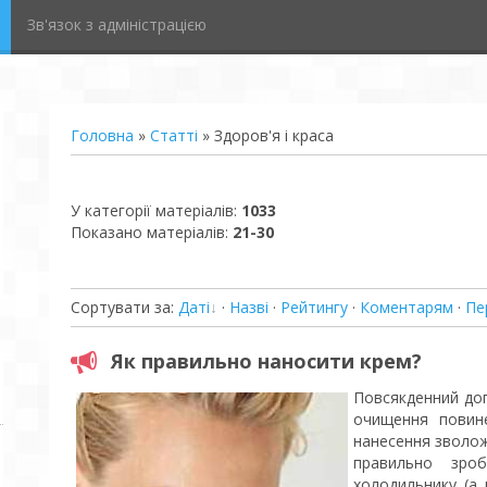
Зв'язок з адміністрацією
Головна
»
Статті
» Здоров'я і краса
У категорії матеріалів
:
1033
Показано матеріалів
:
21-30
Сортувати за
:
Даті
·
Назві
·
Рейтингу
·
Коментарям
·
Пе
Як правильно наносити крем?
Повсякденний дог
очищення повин
нанесення зволож
правильно зро
холодильнику (а 