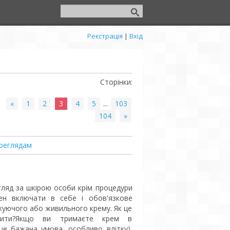
Реєстрація
|
Вхід
Сторінки
:
«
1
2
3
4
5
...
103
104
»
реглядам
ляд за шкірою особи крім процедури
ен включати в себе і обов'язкове
уючого або живильного крему. Як це
бити?Якщо ви тримаєте крем в
це бажана умова, особливо влітку),