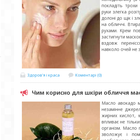
покладіть трохи
руки злегка розіт
долоні до щік і з
на обличчі. Втир
рухами. Крем по
застигнути маско
вздовж переніс
навколо очей не з
Здоров'я і краса
Коментарі (0)
Чим корисно для шкіри обличчя ма
Масло авокадо м
незамінне джерел
жирних кислот, 
впливає не тільки
організм. Масло 
зволожує і пом