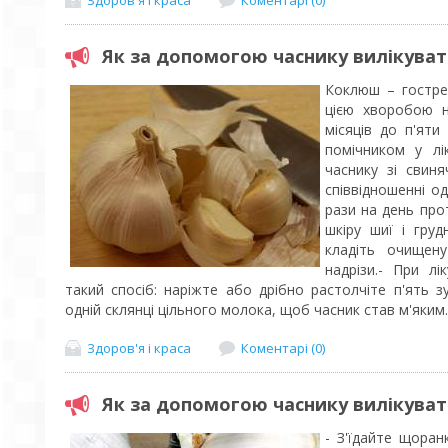
Як за допомогою часнику вилікува
Коклюш – гостре
цією хворобою на
місяців до п'яти
помічником у лік
часнику зі свин
співвідношенні о
рази на день про
шкіру шиї і груд
кладіть очищену
надрізи.- При л
такий спосіб: наріжте або дрібно растолчіте п'ять зу
одній склянці цільного молока, щоб часник став м'яким..
Здоров'я і краса
Коментарі (0)
Як за допомогою часнику вилікуват
- З'їдайте щоран