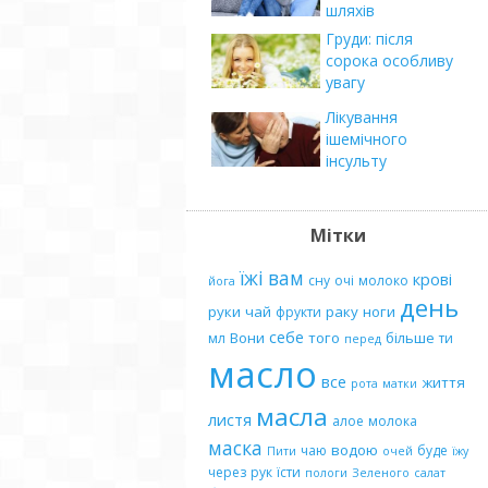
шляхів
Груди: після
сорока особливу
увагу
Лікування
ішемічного
інсульту
Мітки
їжі
вам
крові
сну
очі
молоко
йога
день
руки
чай
раку
ноги
фрукти
себе
Вони
того
більше
мл
ти
перед
масло
все
життя
рота
матки
масла
листя
алое
молока
маска
водою
чаю
буде
Пити
очей
їжу
через
рук
їсти
пологи
Зеленого
салат