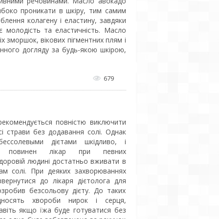
ивними речовинами. Масло авокадо
ибоко проникати в шкіру, тим самим
лення колагену і еластину, завдяки
є молодість та еластичність. Масло
іх зморшок, вікових пігментних плям і
енного догляду за будь-якою шкірою,
679
 рекомендується повністю виключити
всі страви без додавання солі. Однак
бессолевыми дієтами шкідливо, і
х повинен лікар при певних
доровій людині достатньо вживати в
ам солі. При деяких захворюваннях
звернутися до лікаря дієтолога для
озробив безсольову дієту. До таких
дносять хвороби нирок і серця,
навіть якщо їжа буде готуватися без