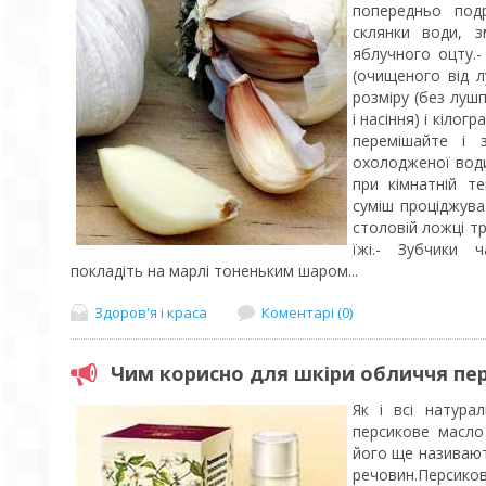
попередньо под
склянки води, 
яблучного оцту.-
(очищеного від л
розміру (без лушп
і насіння) і кілог
перемішайте і 
охолодженої води
при кімнатній т
суміш проціджува
столовій ложці т
їжі.- Зубчики ч
покладіть на марлі тоненьким шаром...
Здоров'я і краса
Коментарі (0)
Чим корисно для шкіри обличчя пе
Як і всі натура
персикове масло
його ще називают
речовин.Персиков