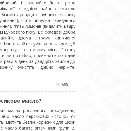
рібнений, і запевайте його третю
змішаної з однією чайною ложкою
 Візьміть двадцять зубчиків часнику
ушпиння), п'ять цибулин середнього
иння), п'ять лимонів (видалити цедру
рам цукрового піску. Всі складові добре
залийте двома літрами кип'яченої
. Наполягайте суміш двоє – троє діб
емпературі в темному місці. Готову
ти не потрібно, приймайте по одній
ри рази в день за двадцять хвилин до
аснику очистіть, дрібно наріжте,
698
рсикове масло?
льні масла рослинного походження,
 або масло персикових кісточок як
ь, містить безліч корисних для шкіри
е масло багате вітамінами групи В,