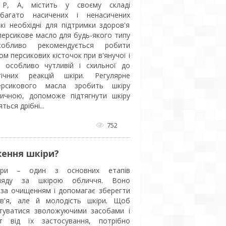
 Р, А, містить у своєму складі
 багато насичених і ненасичених
кі необхідні для підтримки здоров'я
 персикове масло для будь-якого типу
обливо рекомендується робити
м персикових кісточок при в'янучої і
ри особливо чутливій і схильної до
гічних реакцій шкіри. Регулярне
ерсикового масла зробить шкіру
ичною, допоможе підтягнути шкіру
ься дрібні...
752
ення шкіри?
іри – один з основних етапів
ляду за шкірою обличчя. Воно
 за очищенням і допомагає зберегти
ов'я, але й молодість шкіри. Щоб
туватися зволожуючими засобами і
т від їх застосування, потрібно