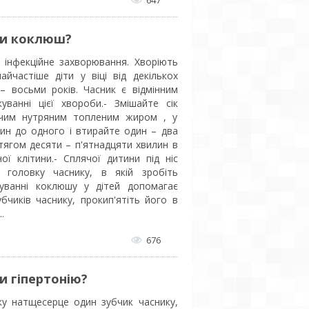
ти коклюш?
 інфекційне захворювання. Хворіють
йчастіше діти у віці від декількох
 – восьми років. Часник є відмінним
уванні цієї хвороби.- Змішайте сік
ячим нутряним топленим жиром , у
дин до одного і втирайте один – два
тягом десяти – п'ятнадцяти хвилин в
ної клітини.- Сплячої дитини під ніс
 головку часнику, в якій зробіть
ікуванні коклюшу у дітей допомагає
бчиків часнику, прокип'ятіть його в
.
676
и гіпертонію?
ку натщесерце один зубчик часнику,