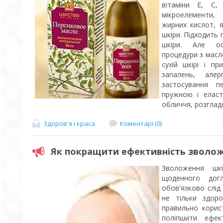
вітаміни Е, С,
мікроелементи,
жирних кислот, я
шкіри. Підходить
шкіри. Але ос
процедури з масло
сухій шкірі і п
запалень, алер
застосування п
пружною і еласт
обличчя, розгладят
Здоров'я і краса
Коментарі (0)
Як покращити ефективність зволож
Зволоження шк
щоденного дог
обов'язково слід
не тільки здор
правильно корис
поліпшити ефек