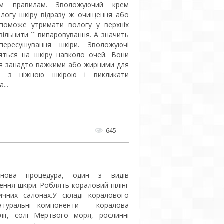
ким правилам. Зволожуючий крем
ологу шкіру відразу ж очищення або
поможе утримати вологу у верхніх
вільнити її випаровування. А значить
ересушування шкіри. Зволожуючі
яться на шкіру навколо очей. Вони
я занадто важкими або жирними для
чя з ніжною шкірою і викликати
...
645
нова процедура, один з видів
ення шкіри. Роблять кораловий пілінг
ичних салонах.У складі коралового
натуральні компоненти – коралова
олії, солі Мертвого моря, рослинні