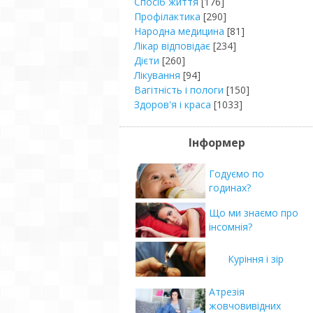
Спосіб життя
[176]
Профілактика
[290]
Народна медицина
[81]
Лікар відповідає
[234]
Дієти
[260]
Лікування
[94]
Вагітність і пологи
[150]
Здоров'я і краса
[1033]
Інформер
Годуємо по
годинах?
Що ми знаємо про
інсомнія?
Куріння і зір
Атрезія
жовчовивідних