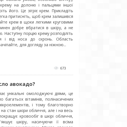
 крему на долоню і пальцями іншої
ріть його. Це зігріє крем. Прикладіть
легка притисніть, щоб крем залишився
айте крем в щоки легкими круговими
винен добре вбратися в шкіру, а не
ю. Наступну порцію крему розподіліть
ся і від носа до скронь. Область
ачіпайте, для догляду за ніжною...
673
сло авокадо?
ає унікальні омолоджуючі діями, це
о багатьох вітамінів, полінасичених
мікроелементів, і тому благотворно
 на стан шкіри обличчя, але і на весь
покращує кровообіг в шкірі обличчя,
'якшує шкіру, насичуючи її всіма