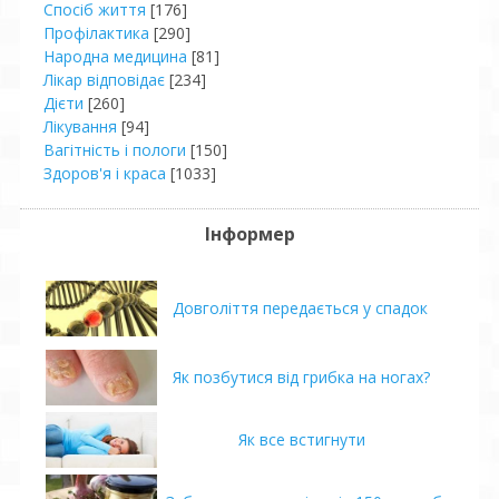
Спосіб життя
[176]
Профілактика
[290]
Народна медицина
[81]
Лікар відповідає
[234]
Дієти
[260]
Лікування
[94]
Вагітність і пологи
[150]
Здоров'я і краса
[1033]
Інформер
Довголіття передається у спадок
Як позбутися від грибка на ногах?
Як все встигнути