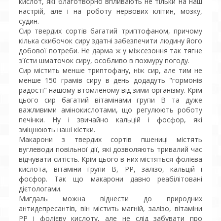
кислот, які благотворно впливають не тільки на наш
настрій, але і на роботу нервових клітин, мозку,
судин.
Сир твердих сортів багатий триптофаном, причому
кілька скибочок сиру здатні забезпечити людину його
добової потреби. Не дарма ж у міжсезоння так тягне
з'їсти шматочок сиру, особливо в похмуру погоду.
Сир містить менше триптофану, ніж сир, але тим не
менше 150 грамів сиру в день додадуть "гормонів
радості" нашому втомленому від зими організму. Крім
цього сир багатий вітамінами групи В та дуже
важливими амінокислотами, що регулюють роботу
печінки. Ну і звичайно кальцій і фосфор, які
зміцнюють наші кістки.
Макарони з твердих сортів пшениці містять
вуглеводи повільної дії, які дозволяють тривалий час
відчувати ситість. Крім цього в них містяться фолієва
кислота, вітаміни групи В, РР, залізо, кальцій і
фосфор. Так що макарони давно реабілітовані
дієтологами.
Мигдаль можна віднести до природних
антидепресантів, він містить магній, залізо, вітаміни
РР і фолієву кислоту, але не слід забувати про