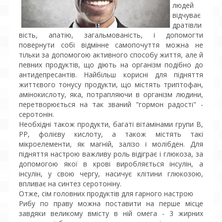
людей
відчуває
дратівли
вість, апатію, загальмованість, і допомогти
повернути собі відмінне самопочуття можна не
тільки за допомогою активного способу життя, але й
певних продуктів, що діють на організм подібно до
антидепресантів. Найбільш корисні для підняття
життєвого тонусу продукти, що містять триптофан,
амінокислоту, яка, потрапляючи в організм людини,
перетворюється на так званий "гормон радості" -
серотонін.
Необхідні також продукти, багаті вітамінами групи В,
РР, фолієву кислоту, а також містять такі
мікроелементи, як магній, залізо і молібден. Для
підняття настрою важливу роль відіграє і глюкоза, за
допомогою якої в крові виробляється інсулін, а
інсулін, у свою чергу, насичує клітини глюкозою,
впливає на синтез серотоніну.
Отже, сім головних продуктів для гарного настрою
Рибу по праву можна поставити на перше місце
завдяки великому вмісту в ній омега - 3 жирних