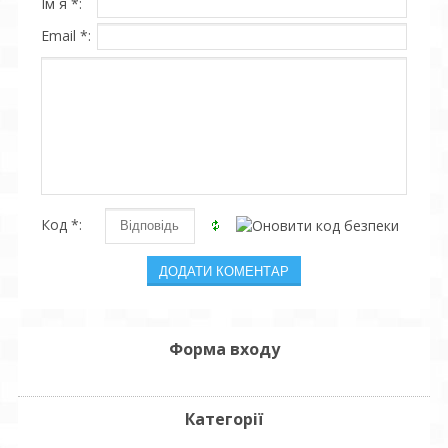
Ім`я *:
Email *:
Код *:
Форма входу
Категорії