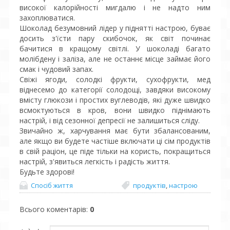
високої калорійності мигдалю і не надто ним
захоплюватися.
Шоколад безумовний лідер у піднятті настрою, буває
досить з'їсти пару скибочок, як світ починає
бачитися в кращому світлі. У шоколаді багато
молібдену і заліза, але не останнє місце займає його
смак і чудовий запах.
Свіжі ягоди, солодкі фрукти, сухофрукти, мед
віднесемо до категорії солодощі, завдяки високому
вмісту глюкози і простих вуглеводів, які дуже швидко
всмоктуються в кров, вони швидко піднімають
настрій, і від сезонної депресії не залишиться сліду.
Звичайно ж, харчування має бути збалансованим,
але якщо ви будете частіше включати ці сім продуктів
в свій раціон, це піде тільки на користь, покращиться
настрій, з'явиться легкість і радість життя.
Будьте здорові!
Спосіб життя
продуктів
,
настрою
Всього коментарів
:
0