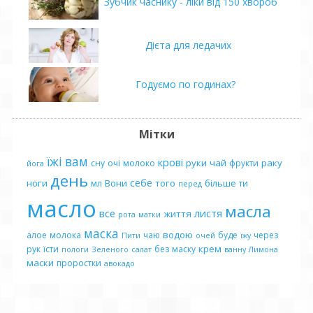
Зубчик часнику - ліки від 150 хвороб
Дієта для ледачих
Годуємо по годинах?
Мітки
їжі
вам
крові
руки
чай
раку
сну
очі
молоко
фрукти
йога
день
себе
ноги
Вони
того
більше
мл
ти
перед
масло
масла
все
листя
життя
рота
матки
маска
водою
алое
молока
чаю
буде
через
Пити
очей
їжу
крем
рук
їсти
без
маску
пологи
Зеленого
салат
ванну
Лимона
маски
проростки
авокадо