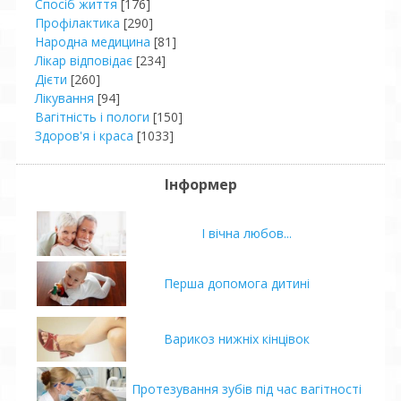
Спосіб життя
[176]
Профілактика
[290]
Народна медицина
[81]
Лікар відповідає
[234]
Дієти
[260]
Лікування
[94]
Вагітність і пологи
[150]
Здоров'я і краса
[1033]
Інформер
І вічна любов...
Перша допомога дитині
Варикоз нижніх кінцівок
Протезування зубів під час вагітності