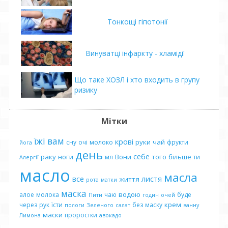
Тонкощі гіпотонії
Винуватці інфаркту - хламідії
Що таке ХОЗЛ і хто входить в групу
ризику
Мітки
їжі
вам
крові
руки
чай
сну
очі
молоко
фрукти
йога
день
себе
раку
ноги
Вони
того
більше
мл
ти
Алергії
масло
масла
все
листя
життя
рота
матки
маска
водою
алое
молока
чаю
буде
Пити
годин
очей
крем
через
рук
їсти
без
маску
пологи
Зеленого
салат
ванну
маски
проростки
Лимона
авокадо