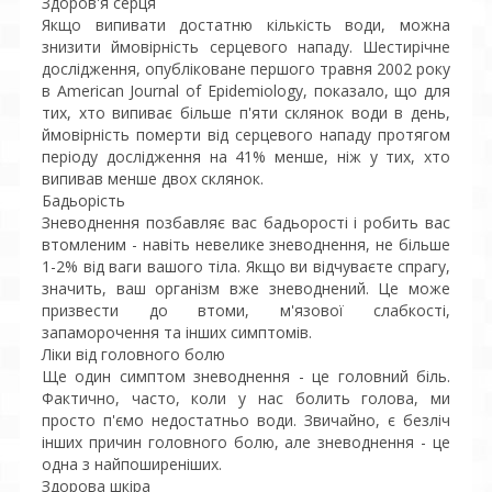
Здоров'я серця
Якщо випивати достатню кількість води, можна
знизити ймовірність серцевого нападу. Шестирічне
дослідження, опубліковане першого травня 2002 року
в American Journal of Epidemiology, показало, що для
тих, хто випиває більше п'яти склянок води в день,
ймовірність померти від серцевого нападу протягом
періоду дослідження на 41% менше, ніж у тих, хто
випивав менше двох склянок.
Бадьорість
Зневоднення позбавляє вас бадьорості і робить вас
втомленим - навіть невелике зневоднення, не більше
1-2% від ваги вашого тіла. Якщо ви відчуваєте спрагу,
значить, ваш організм вже зневоднений. Це може
призвести до втоми, м'язової слабкості,
запаморочення та інших симптомів.
Ліки від головного болю
Ще один симптом зневоднення - це головний біль.
Фактично, часто, коли у нас болить голова, ми
просто п'ємо недостатньо води. Звичайно, є безліч
інших причин головного болю, але зневоднення - це
одна з найпоширеніших.
Здорова шкіра