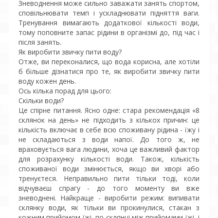
Зневоднення може сильно заважати занять спортом,
сповільнювати темп і ускладнювати підняття ваги.
Тренування вимагають додаткової кількості води,
тому поповните запас рідини в організмі до, під час і
після занять.
Як виробити звичку пити воду?
Отже, ви переконалися, що вода корисна, але хотіли
б більше дізнатися про те, як виробити звичку пити
воду кожен день.
Ось кілька порад для цього:
Скільки води?
Це спірне питання. Ясно одне: стара рекомендація «8
склянок на день» не підходить з кількох причин: це
кількість включає в себе всю споживану рідина - їжу і
не складаються з води напої. До того ж, не
враховується вага людини, хоча це важливий фактор
для розрахунку кількості води. Також, кількість
споживаної води змінюється, якщо ви хворі або
тренуєтеся. Неправильно пити тільки тоді, коли
відчуваєш спрагу - до того моменту ви вже
зневоднені. Найкраще - виробити режим: випивати
склянку води, як тільки ви прокинулися, стакан з
кожним прийомом їжі, по склянці між прийомами їжі, і