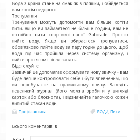
Вода з крана стане на смак як з пляшки, і обійдеться
вам зовсім недорого.
Тренування
Тренування можуть допомогти вам більше хотіти
пити. Якщо ви займаєтеся не більше години, вам не
потрібно пити спортивні напої Gatorade. Просто
пийте воду. Якщо ви збираєтеся тренуватися,
обов'язково пийте воду за пару годин до цього, щоб
вода під час пройшла через систему організму, і
пийте протягом і після занять.
Відстежуйте
Зазвичай це допомагає сформувати нову звичку - вам
буде легше контролювати себе і бути впевненим, що
ви перебуваєте на правильному шляху. Заведіть
невеликий журнал (його можна зробити у вигляді
карток або блокнота), і відзначайте галочкою кожен
випитий стакан води.
Профілактика
ВОДИ
,
Пити
Всього коментарів
:
0
Ім`я *: