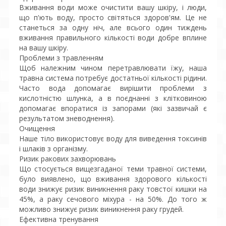
Вживання води може очистити вашу шкіру, і люди,
що п'ють воду, просто світяться здоров'ям. Це не
станеться за одну ніч, але всього один тиждень
вживання правильного кількості води добре вплине
на вашу шкіру.
Проблеми з травленням
Щоб належним чином перетравлювати їжу, наша
травна система потребує достатньої кількості рідини.
Часто вода допомагає вирішити проблеми з
кислотністю шлунка, а в поєднанні з клітковиною
допомагає впоратися із запорами (які зазвичай є
результатом зневоднення).
Очищення
Наше тіло використовує воду для виведення токсинів
і шлаків з організму.
Ризик ракових захворювань
Що стосується вищезгаданої теми травної системи,
було виявлено, що вживання здорового кількості
води знижує ризик виникнення раку товстої кишки на
45%, а раку сечового міхура - на 50%. До того ж
можливо знижує ризик виникнення раку грудей.
Ефективна тренування