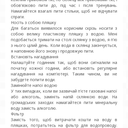
обов'язково пити до, під час і після тренувань.
Намагайтеся взагалі пити стільки, щоб не відчувати
спраги.
Носіть з собою пляшку
Для багатьох виявилося корисним скрізь носити з
собою велику пластикову пляшку з водою. Мені
подобається тримати на столі склянку з водою, я п'ю
з нього цілий день. Коли вода в склянці закінчується,
я наповнюю його знову і продовжую пити.
Встановіть нагадування
Налаштуйте годинник так, щоб вони сигналили на
початку кожної години, або встановіть регулярне
нагадування на комп'ютері. Таким чином, ви не
забудете попити води.
Замінюйте напої водою
У тих випадках, коли ви зазвичай п'єте газовані напої
або алкоголь, замініть напій склянкою води. На
громадських заходах намагайтеся пити мінеральну
воду замість алкоголю.
Фільтр
Замість того, щоб витрачати кошти на воду в
пляшках, потратьтесь на фільтр для водопроводу.