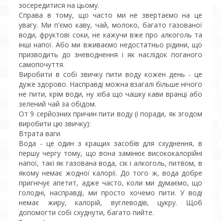
зосередитися на цьому.
Справа в тому, що часто ми не звертаємо на це
увагу. Ми п'ємо каву, чай, молоко, багато газованої
води, фруктові соки, не кажучи вже про алкоголь та
інші напої. Або ми вживаємо недостатньо рідини, що
призводить до зневоднення і як наслідок поганого
самопочуття.
Виробити в собі звичку пити воду кожен день - це
дуже здорово. Насправді можна взагалі більше нічого
не пити, крім води, ну хіба що чашку кави вранці або
зелений чай за обідом.
От 9 серйозних причин пити воду (і поради, як згодом
виробити цю звичку):
Втрата ваги
Вода - це один з кращих засобів для схуднення, в
першу чергу тому, що вона замінює висококалорійні
напої, такі як газована вода, сік і алкоголь, питвом, в
якому немає жодної калорії. До того ж, вода добре
пригнічує апетит, адже часто, коли ми думаємо, що
голодні, насправді, ми просто хочемо пити. У воді
немає жиру, калорій, вуглеводів, цукру. Щоб
допомогти собі схуднути, багато пийте.