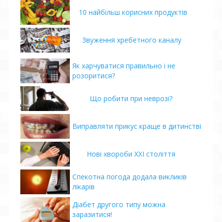
10 найбільш корисних продуктів
Звуження хребетного каналу
Як харчуватися правильно і не
розоритися?
Що робити при неврозі?
Виправляти прикус краще в дитинстві
Нові хвороби ХХІ століття
Спекотна погода додала викликів
лікарів
Діабет другого типу можна
заразитися!