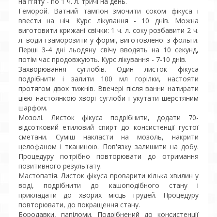
на п'яту - по 1 ч. л. тричі на день.
Геморой. Ватний тампон змочити соком фікуса і
ввести на ніч. Курс лікування - 10 днів. Можна
виготовити крижані свічки: 1 ч. л. соку розбавити 2 ч.
л. води і заморозити у формі, виготовленої з фольги.
Перші 3-4 дні льодяну свічу вводять на 10 секунд,
потім час продовжують. Курс лікування - 7-10 днів.
Захворювання суглобів. Один листок фікуса
подрібнити і залити 100 мл горілки, настояти
протягом двох тижнів. Ввечері після ванни натирати
цією настоянкою хворі суглоби і укутати шерстяним
шарфом.
Мозолі. Листок фікуса подрібнити, додати 70-
відсотковий етиловий спирт до консистенції густої
сметани. Суміш накласти на мозоль, накрити
целофаном і тканиною. Пов'язку залишити на добу.
Процедуру потрібно повторювати до отримання
позитивного результату.
Мастопатія. Листок фікуса проварити кілька хвилин у
воді, подрібнити до кашоподібного стану і
прикладати до хворих місць грудей. Процедуру
повторювати, до покращення стану.
Бородавки, папіломи. Подрібнений до консистенції