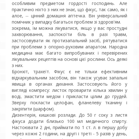
особливим предметом гордості господинь. Але
практично ніхто з них не знає, що фікус, так само, як і
алое, -- цінний домашня аптечка. Він універсальний
помічник у випадку багатьох проблем зі здоров'ям.
зокрема, їм можна лікуватися, якщо у вас простудні
захворювання, заспокоїти біль в разі травм,
застосовувати як протизапальний засіб, рятуватися
при проблеми з опорно-руховим апаратом. Народна
медицина має багато випробуваних і перевірених
лікувальних рецептів на основі цієї рослини. Ось деякі
з них.
Бронхіт, трахеїт. Фікус є не тільки ефективним
відхаркувальним засобом, він також усуває запальні
явища в органах дихання. Застосовують його у
вигляді компресу: листок проварити кілька хвилин у
воді, змастити медом і прикласти цілим до грудей.
Зверху покласти целофан, фланелеву тканину і
закріпити (шарфом).
Дизентерія, кишкові розлади. До 50 г соку з листя
фікуса додати близько 100 мл медичного спирту.
Настоювати 2 дні, приймати по 1 ст. л. в першу добу
через кожні 2 години, на другі і треті - 5 разів у день,