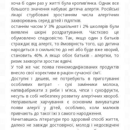
хоча б один раз у житті була кропив'янка. Однак все
більшого значення набуває дитяча алергія. Російські
лікарі стурбовані зростанням числа алергічних
захворювань серед дітей і підлітків.
останнім часом У 3% дошкільнят і 2% школярів були
виявлені шкірні роздратування. Частково це
обумовлено спадковістю. Так, якщо один з батьків
страждає від алергії, то ймовірність того, що дитина
народиться з схильністю до неї або буде вже хворий,
становить 40%. А якщо обоє батьків - алергіки, то
ризик захворіти зростає вдвічі.
У той же час поява генномодифікованих продуктів
внесло свої корективи в раціон сучасної сім'ї.
Доступні і дешеві, не потребують в приготуванні
особливих витрат - сухі замінники молока,
напівфабрикати з риби і м'яса, чіпси і сухофрукти,
несуть в собі небезпеку розвитку алергічних хвороб.
Неправильне харчування є основним винуватцем
появи алергії у дітей, особливо, коли малюків
привчають до такої їжі з самого народження.
Начитавшись літератури про здоровий спосіб життя,
далеко не завжди достовірної, молоді і недосвідчені