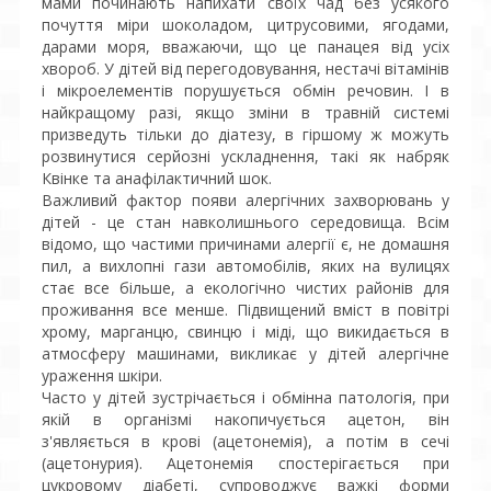
мами починають напихати своїх чад без усякого
почуття міри шоколадом, цитрусовими, ягодами,
дарами моря, вважаючи, що це панацея від усіх
хвороб. У дітей від перегодовування, нестачі вітамінів
і мікроелементів порушується обмін речовин. І в
найкращому разі, якщо зміни в травній системі
призведуть тільки до діатезу, в гіршому ж можуть
розвинутися серйозні ускладнення, такі як набряк
Квінке та анафілактичний шок.
Важливий фактор появи алергічних захворювань у
дітей - це стан навколишнього середовища. Всім
відомо, що частими причинами алергії є, не домашня
пил, а вихлопні гази автомобілів, яких на вулицях
стає все більше, а екологічно чистих районів для
проживання все менше. Підвищений вміст в повітрі
хрому, марганцю, свинцю і міді, що викидається в
атмосферу машинами, викликає у дітей алергічне
ураження шкіри.
Часто у дітей зустрічається і обмінна патологія, при
якій в організмі накопичується ацетон, він
з'являється в крові (ацетонемія), а потім в сечі
(ацетонурия). Ацетонемія спостерігається при
цукровому діабеті, супроводжує важкі форми