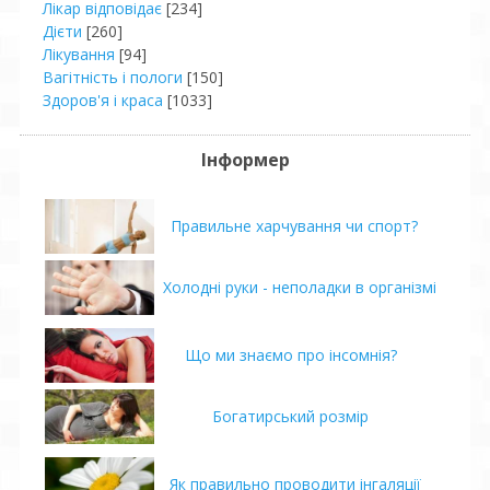
Лікар відповідає
[234]
Дієти
[260]
Лікування
[94]
Вагітність і пологи
[150]
Здоров'я і краса
[1033]
Інформер
Правильне харчування чи спорт?
Холодні руки - неполадки в організмі
Що ми знаємо про інсомнія?
Богатирський розмір
Як правильно проводити інгаляції