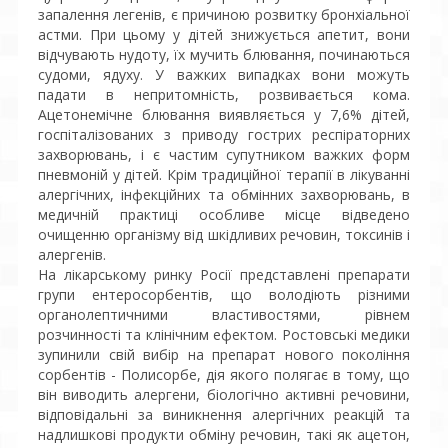
запалення легенів, є причиною розвитку бронхіальної
астми. При цьому у дітей знижується апетит, вони
відчувають нудоту, їх мучить блювання, починаються
судоми, ядуху. У важких випадках вони можуть
падати в непритомність, розвивається кома.
Ацетонемічне блювання виявляється у 7,6% дітей,
госпіталізованих з приводу гострих респіраторних
захворювань, і є частим супутником важких форм
пневмоній у дітей. Крім традиційної терапії в лікуванні
алергічних, інфекційних та обмінних захворювань, в
медичній практиці особливе місце відведено
очищенню організму від шкідливих речовин, токсинів і
алергенів.
На лікарському ринку Росії представлені препарати
групи ентеросорбентів, що володіють різними
органолептичними властивостями, рівнем
розчинності та клінічним ефектом. Ростовські медики
зупинили свій вибір на препарат нового покоління
сорбентів - Полисорбе, дія якого полягає в тому, що
він виводить алергени, біологічно активні речовини,
відповідальні за виникнення алергічних реакцій та
надлишкові продукти обміну речовин, такі як ацетон,