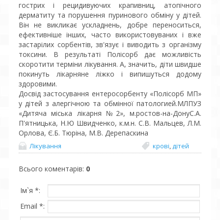
гострих і рецидивуючих крапивниц, атопічного
дерматиту та порушення пуринового обміну у дітей.
Він не викликає ускладнень, добре переноситься,
ефективніше інших, часто використовуваних і вже
застарілих сорбентів, зв'язує і виводить з організму
токсини. В результаті Полісорб дає можливість
скоротити терміни лікування. А, значить, діти швидше
покинуть лікарняне ліжко і випишуться додому
здоровими.
Досвід застосування ентеросорбенту «Полісорб МП»
у дітей з алергічною та обмінної патологией.МЛПУЗ
«Дитяча міська лікарня №2», м.ростов-на-ДонуС.А.
П'ятницька, Н.Ю Швидченко, к.м.н. С.В. Мальцев, Л.М.
Орлова, Є.Б. Тюріна, М.В. Дерепаскина
Лікування
крові
,
дітей
Всього коментарів
:
0
Ім`я *:
Email *: