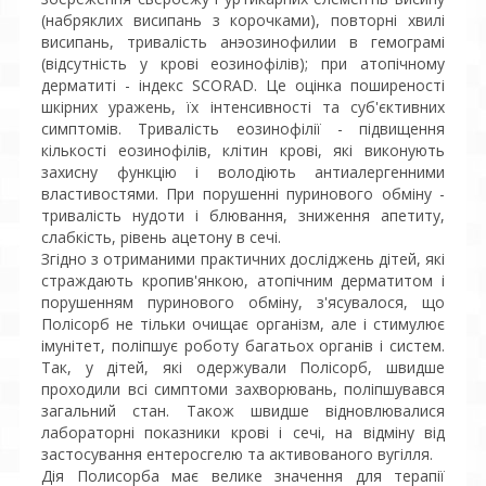
(набряклих висипань з корочками), повторні хвилі
висипань, тривалість анэозинофилии в гемограмі
(відсутність у крові еозинофілів); при атопічному
дерматиті - індекс SCORAD. Це оцінка поширеності
шкірних уражень, їх інтенсивності та суб'єктивних
симптомів. Тривалість еозинофілії - підвищення
кількості еозинофілів, клітин крові, які виконують
захисну функцію і володіють антиалергенними
властивостями. При порушенні пуринового обміну -
тривалість нудоти і блювання, зниження апетиту,
слабкість, рівень ацетону в сечі.
Згідно з отриманими практичних досліджень дітей, які
страждають кропив'янкою, атопічним дерматитом і
порушенням пуринового обміну, з'ясувалося, що
Полісорб не тільки очищає організм, але і стимулює
імунітет, поліпшує роботу багатьох органів і систем.
Так, у дітей, які одержували Полісорб, швидше
проходили всі симптоми захворювань, поліпшувався
загальний стан. Також швидше відновлювалися
лабораторні показники крові і сечі, на відміну від
застосування ентеросгелю та активованого вугілля.
Дія Полисорба має велике значення для терапії