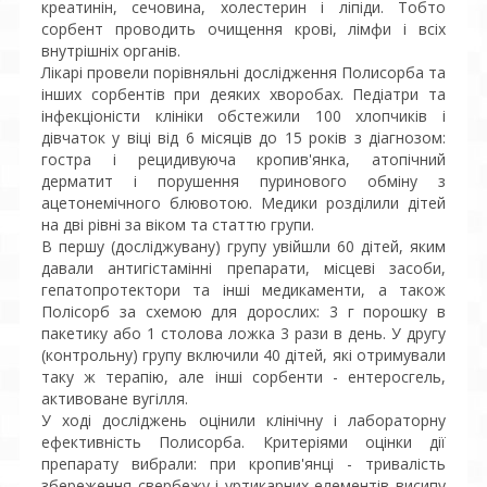
креатинін, сечовина, холестерин і ліпіди. Тобто
сорбент проводить очищення крові, лімфи і всіх
внутрішніх органів.
Лікарі провели порівняльні дослідження Полисорба та
інших сорбентів при деяких хворобах. Педіатри та
інфекціоністи клініки обстежили 100 хлопчиків і
дівчаток у віці від 6 місяців до 15 років з діагнозом:
гостра і рецидивуюча кропив'янка, атопічний
дерматит і порушення пуринового обміну з
ацетонемічного блювотою. Медики розділили дітей
на дві рівні за віком та статтю групи.
В першу (досліджувану) групу увійшли 60 дітей, яким
давали антигістамінні препарати, місцеві засоби,
гепатопротектори та інші медикаменти, а також
Полісорб за схемою для дорослих: 3 г порошку в
пакетику або 1 столова ложка 3 рази в день. У другу
(контрольну) групу включили 40 дітей, які отримували
таку ж терапію, але інші сорбенти - ентеросгель,
активоване вугілля.
У ході досліджень оцінили клінічну і лабораторну
ефективність Полисорба. Критеріями оцінки дії
препарату вибрали: при кропив'янці - тривалість
збереження свербежу і уртикарних елементів висипу