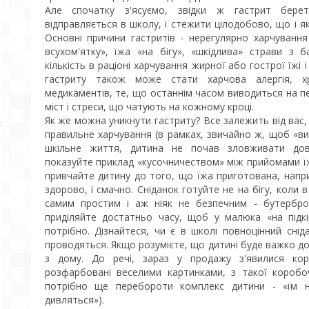
Але спочатку з'ясуємо, звідки ж гастрит бере
відправляється в школу, і стежити цілодобово, що і як
Основні причини гастритів - нерегулярно харчування
всухом'ятку», їжа «на бігу», «шкідлива» страви з 
кількість в раціоні харчування жирної або гострої їжі
гастриту також може стати харчова алергія, хро
медикаментів, те, що останнім часом виводиться на пе
міст і стреси, що чатують на кожному кроці.
Як же можна уникнути гастриту? Все залежить від вас,
правильне харчування (в рамках, звичайно ж, щоб «вир
шкільне життя, дитина не почав зловживати довг
показуйте приклад «кусочничеством» між прийомами їжі
привчайте дитину до того, що їжа приготована, наприк
здорово, і смачно. Сніданок готуйте не на бігу, коли 
самим простим і аж ніяк не безпечним - бутербро
приділяйте достатньо часу, щоб у малюка «на підкі
потрібно. Дізнайтеся, чи є в школі повноцінний сніда
проводяться. Якщо розумієте, що дитині буде важко дов
з дому. До речі, зараз у продажу з'явилися коро
розфарбовані веселими картинками, з такої коробо
потрібно ще перебороти комплекс дитини - «їм н
дивляться»).