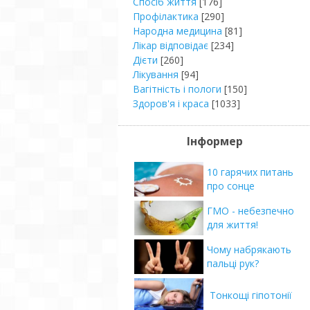
Спосіб життя
[176]
Профілактика
[290]
Народна медицина
[81]
Лікар відповідає
[234]
Дієти
[260]
Лікування
[94]
Вагітність і пологи
[150]
Здоров'я і краса
[1033]
Інформер
10 гарячих питань
про сонце
ГМО - небезпечно
для життя!
Чому набрякають
пальці рук?
Тонкощі гіпотонії