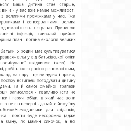
ться? Ваша дитина стає старше,
 він є - у вас вже немає можливості.
 з великими проміжками у часі, їжа
барвниками і консервантами, велика
 і одноманітність в стравах. Причиною
нічні інфекції, тривалий прийом
рший план - погана екологія великих
 батьки. У родині має культивуватися
вався» вільну від батьківської опіки
оочікуваної шкідливою їжею). Не
, робіть їжею раціон різноманітним,
лад, на пару - це не нудно і прісно,
в поспіху встигаєш погодувати дитину
дами. Та й самої сімейної трапези
рці» записалося - квапливо їсти не
нки і гарячі обіди, в який час вони
го не є в перерві - давайте йому їжу
бочки/чемоданчики для сніданків,
чки і поїсти буде несоромно (адже
а зміну, як мамин синочок, а всі