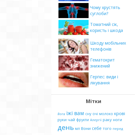
Чому хрустять
суглоби?
Томатний сік,
користь і шкода
Шкоду мобільних
телефонів
Гематокрит
знижений
Герпес: види і
лікування
Мітки
їжі
вам
крові
сну
очі
молоко
йога
руки
чай
раку
ноги
фрукти
Алергії
день
себе
Вони
того
мл
перед