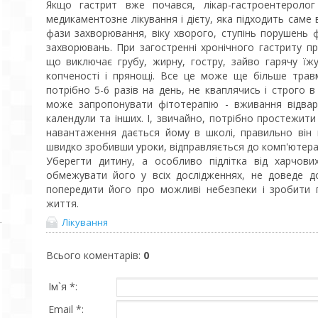
Якщо гастрит вже почався, лікар-гастроентеролог
медикаментозне лікування і дієту, яка підходить саме 
фази захворювання, віку хворого, ступінь порушень ф
захворювань. При загостренні хронічного гастриту п
що виключає грубу, жирну, гостру, зайво гарячу їжу
копченості і прянощі. Все це може ще більше трав
потрібно 5-6 разів на день, не кваплячись і строго в
може запропонувати фітотерапію - вживання відварі
календули та інших. І, звичайно, потрібно простежити
навантаження дається йому в школі, правильно він п
швидко зробивши уроки, відправляється до комп'ютера
Уберегти дитину, а особливо підлітка від харчових
обмежувати його у всіх дослідженнях, не доведе д
попередити його про можливі небезпеки і зробити
життя.
Лікування
Всього коментарів
:
0
Ім`я *:
Email *: