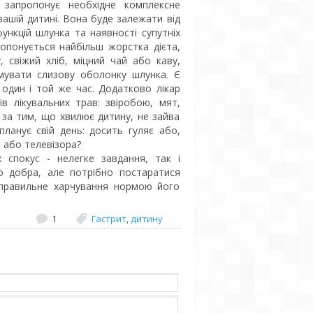
 запропонує необхідне комплексне
вашій дитині. Вона буде залежати від
ункцій шлунка та наявності супутніх
ропонується найбільш жорстка дієта,
, свіжий хліб, міцний чай або каву,
мувати слизову оболонку шлунка. Є
 один і той же час. Додатково лікар
в лікувальних трав: звіробою, мят,
 за тим, що хвилює дитину, не зайва
ланує свій день: досить гуляє або,
 або телевізора?
 спокус - нелегке завдання, так і
о добра, але потрібно постаратися
 правильне харчування нормою його
1
Гастрит
,
дитину