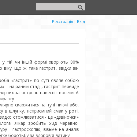
Реєстрація
|
Вхід
 у тій чи іншій формі хворіють 80%
о віку. Що ж таке гастрит, звідки він
роба «гастрит» по суті являє собою
 її на ранній стадії, гастрит перейде
ярних загострень навесні і восени. А
иразку.
лярно скаржитися на тупі ниючі або,
ку в шлунку, неприємний смак у роті,
швидко стомлюватися - це «дзвіночки»
олога. Лікар зробить УЗД черевної
ру - гастроскопію, візьме на аналіз
егку боротьбу за здоров'я дитину.