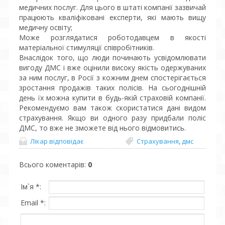
медичних послуг. Для цього в штаті компанії зазвичай
працюють кваліфіковані експерти, які мають вищу
медичну освіту;
Може розглядатися роботодавцем в якості
матеріальної стимуляції співробітників.
Внаслідок того, що люди починають усвідомлювати
вигоду ДМС і вже оцінили високу якість одержуваних
за ним послуг, в Росії з кожним днем спостерігається
зростання продажів таких полісів. На сьогоднішній
день їх можна купити в будь-якій страховій компанії.
Рекомендуємо вам також скористатися дані видом
страхування. Якщо ви одного разу придбали поліс
ДМС, то вже не зможете від нього відмовитись.
Лікар відповідає
Страхування
,
дмс
Всього коментарів
:
0
Ім`я *:
Email *: