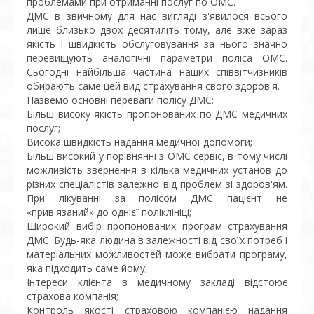
проблемами при отриманні послуг по ОМС.
ДМС в звичному для нас вигляді з'явилося всього
лише близько двох десятиліть тому, але вже зараз
якість і швидкість обслуговування за нього значно
перевищують аналогічні параметри поліса ОМС.
Сьогодні найбільша частина наших співвітчизників
обирають саме цей вид страхування свого здоров'я.
Назвемо основні переваги полісу ДМС:
Більш високу якість пропонованих по ДМС медичних
послуг;
Висока швидкість надання медичної допомоги;
Більш високий у порівнянні з ОМС сервіс, в тому числі
можливість звернення в кілька медичних установ до
різних спеціалістів залежно від проблем зі здоров'ям.
При лікуванні за полісом ДМС пацієнт не
«прив'язаний» до однієї поліклініці;
Широкий вибір пропонованих програм страхування
ДМС. Будь-яка людина в залежності від своїх потреб і
матеріальних можливостей може вибрати програму,
яка підходить саме йому;
Інтереси клієнта в медичному закладі відстоює
страхова компанія;
Контроль якості страховою компанією надання