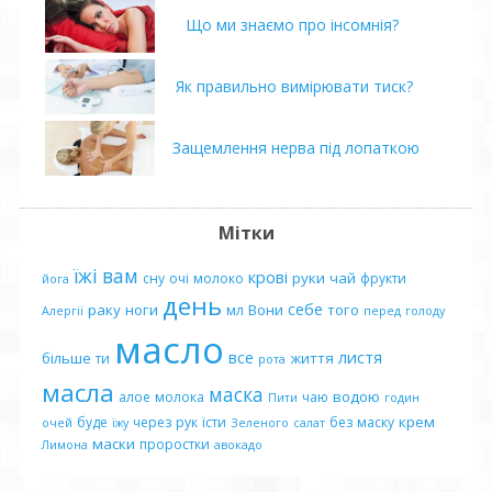
Що ми знаємо про інсомнія?
Як правильно вимірювати тиск?
Защемлення нерва під лопаткою
Мітки
їжі
вам
крові
руки
чай
сну
очі
молоко
фрукти
йога
день
себе
раку
ноги
Вони
того
мл
Алергії
перед
голоду
масло
все
листя
більше
життя
ти
рота
масла
маска
водою
алое
молока
чаю
Пити
годин
крем
буде
через
рук
їсти
без
маску
очей
їжу
Зеленого
салат
маски
проростки
Лимона
авокадо