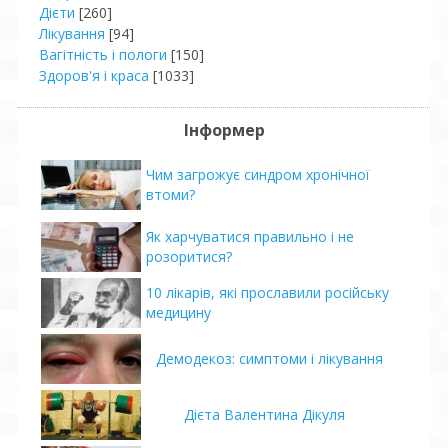
Дієти
[260]
Лікування
[94]
Вагітність і пологи
[150]
Здоров'я і краса
[1033]
Інформер
Чим загрожує синдром хронічної
втоми?
Як харчуватися правильно і не
розоритися?
10 лікарів, які прославили російську
медицину
Демодекоз: симптоми і лікування
Дієта Валентина Дікуля