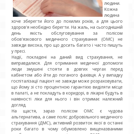
людини.
Кожна
людина
хоче зберегти його до похилих років, а для цього
здоров'я необхідно берегти. На жаль, на сьогоднішній
день якість обслуговування за полісом
обов'язкового медичного страхування (ОМС) не
завжди висока, про що досить багато і часто пишуть
у пресі.
Надії, покладені на даний вид страхування, не
виправдалися. Для отримання медичної допомоги
люди змушені стояти в довгих чергах перед
кабінетом або йти до поганого фахівця. А у випадку
госпіталізації пацієнт не завжди може розраховувати,
що йому зі сто процентною гарантією виділяти місце
в палаті, а не покладуть в коридорі, в лікарні будуть в
наявності ліки для нього і він отримає належний
догляд.
На щастя, зараз полісом ОМС є чудова
альтернатива, а саме поліс добровільного медичного
страхування (ДМС), активний розвиток якої в останні
роки багато в чому обумовлено вищеназваними