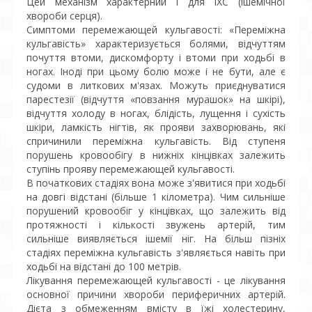
Цей механізм характерний і для ІХС (ішемічної
хвороби серця).
Симптоми перемежающей кульгавості: «Переміжна
кульгавість» характеризується болями, відчуттям
почуття втоми, дискомфорту і втоми при ходьбі в
ногах. Іноді при цьому болю може і не бути, але є
судоми в литкових м'язах. Можуть приєднуватися
парестезії (відчуття «повзання мурашок» на шкірі),
відчуття холоду в ногах, блідість, лущення і сухість
шкіри, ламкість нігтів, як прояви захворювань, які
спричинили переміжна кульгавість. Від ступеня
порушень кровообігу в нижніх кінцівках залежить
ступінь прояву перемежающей кульгавості.
В початкових стадіях вона може з'явитися при ходьбі
на довгі відстані (більше 1 кілометра). Чим сильніше
порушений кровообіг у кінцівках, що залежить від
протяжності і кількості звужень артерій, тим
сильніше виявляється ішемії ніг. На більш пізніх
стадіях переміжна кульгавість з'являється навіть при
ходьбі на відстані до 100 метрів.
Лікування перемежающей кульгавості - це лікування
основної причини хвороби периферичних артерій.
Дієта з обмеженням вмісту в їжі холестерину,