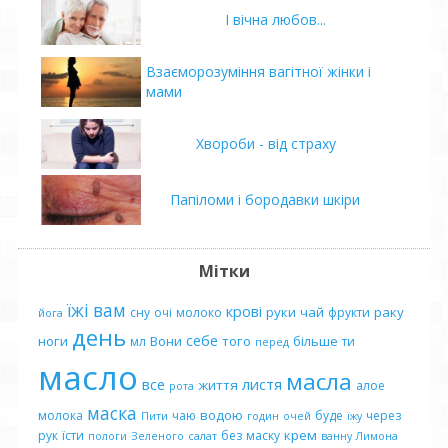
І вічна любов...
Взаєморозуміння вагітної жінки і
мами
Хвороби - від страху
Папіломи і бородавки шкіри
Мітки
їжі
вам
крові
руки
чай
раку
сну
очі
молоко
фрукти
йога
день
себе
ноги
Вони
того
більше
мл
ти
перед
масло
масла
все
листя
життя
алое
рота
маска
водою
молока
чаю
буде
через
Пити
годин
очей
їжу
крем
рук
їсти
без
маску
пологи
Зеленого
салат
ванну
Лимона