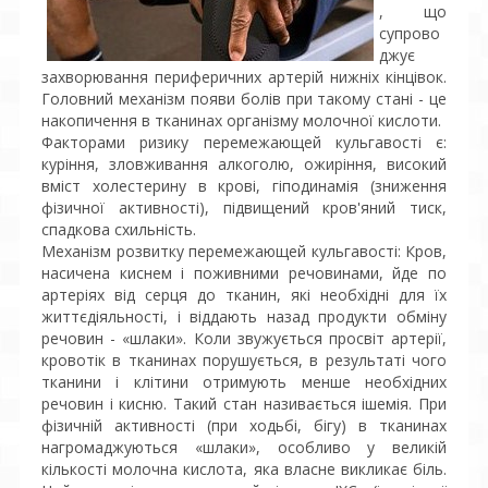
, що
супрово
джує
захворювання периферичних артерій нижніх кінцівок.
Головний механізм появи болів при такому стані - це
накопичення в тканинах організму молочної кислоти.
Факторами ризику перемежающей кульгавості є:
куріння, зловживання алкоголю, ожиріння, високий
вміст холестерину в крові, гіподинамія (зниження
фізичної активності), підвищений кров'яний тиск,
спадкова схильність.
Механізм розвитку перемежающей кульгавості: Кров,
насичена киснем і поживними речовинами, йде по
артеріях від серця до тканин, які необхідні для їх
життєдіяльності, і віддають назад продукти обміну
речовин - «шлаки». Коли звужується просвіт артерії,
кровотік в тканинах порушується, в результаті чого
тканини і клітини отримують менше необхідних
речовин і кисню. Такий стан називається ішемія. При
фізичній активності (при ходьбі, бігу) в тканинах
нагромаджуються «шлаки», особливо у великій
кількості молочна кислота, яка власне викликає біль.