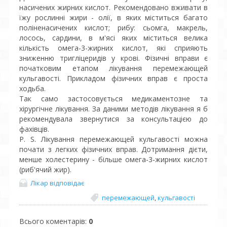
насичених жирних кислот. Рекомендовано вживати в
їжу рослинні жири - олії, в яких міститься багато
поліненасичених кислот; рибу: сьомга, макрель,
лосось, сардини, в м'ясі яких міститься велика
кількість омега-3-жирних кислот, які сприяють
зниженню тригліцеридів у крові. Фізичні вправи є
початковим етапом лікування перемежающей
кульгавості. Прикладом фізичних вправ є проста
ходьба.
Так само застосовується медикаментозне та
хірургічне лікування. За даними методів лікування я б
рекомендувала звернутися за консультацією до
фахівців.
P. S. Лікування перемежающей кульгавості можна
почати з легких фізичних вправ. Дотримання дієти,
менше холестерину - більше омега-3-жирних кислот
(риб'ячий жир).
Лікар відповідає
перемежающей
,
кульгавості
Всього коментарів
:
0