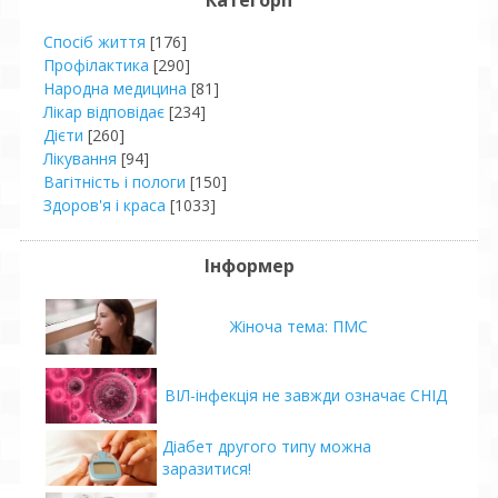
Категорії
Спосіб життя
[176]
Профілактика
[290]
Народна медицина
[81]
Лікар відповідає
[234]
Дієти
[260]
Лікування
[94]
Вагітність і пологи
[150]
Здоров'я і краса
[1033]
Інформер
Жіноча тема: ПМС
ВІЛ-інфекція не завжди означає СНІД
Діабет другого типу можна
заразитися!