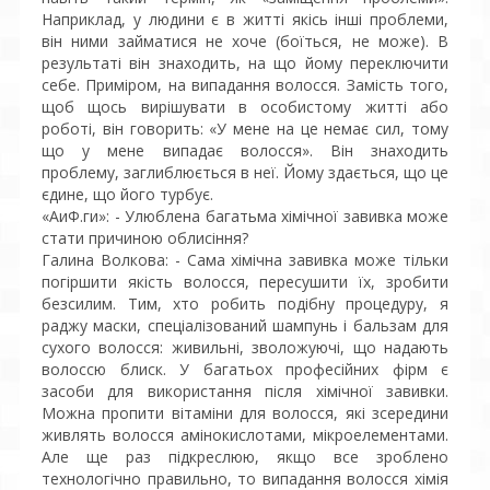
Наприклад, у людини є в житті якісь інші проблеми,
він ними займатися не хоче (боїться, не може). В
результаті він знаходить, на що йому переключити
себе. Приміром, на випадання волосся. Замість того,
щоб щось вирішувати в особистому житті або
роботі, він говорить: «У мене на це немає сил, тому
що у мене випадає волосся». Він знаходить
проблему, заглиблюється в неї. Йому здається, що це
єдине, що його турбує.
«АиФ.ги»: - Улюблена багатьма хімічної завивка може
стати причиною облисіння?
Галина Волкова: - Сама хімічна завивка може тільки
погіршити якість волосся, пересушити їх, зробити
безсилим. Тим, хто робить подібну процедуру, я
раджу маски, спеціалізований шампунь і бальзам для
сухого волосся: живильні, зволожуючі, що надають
волоссю блиск. У багатьох професійних фірм є
засоби для використання після хімічної завивки.
Можна пропити вітаміни для волосся, які зсередини
живлять волосся амінокислотами, мікроелементами.
Але ще раз підкреслюю, якщо все зроблено
технологічно правильно, то випадання волосся хімія