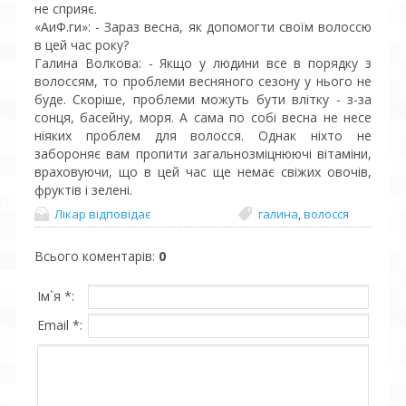
не сприяє.
«АиФ.ги»: - Зараз весна, як допомогти своїм волоссю
в цей час року?
Галина Волкова: - Якщо у людини все в порядку з
волоссям, то проблеми весняного сезону у нього не
буде. Скоріше, проблеми можуть бути влітку - з-за
сонця, басейну, моря. А сама по собі весна не несе
ніяких проблем для волосся. Однак ніхто не
забороняє вам пропити загальнозміцнюючі вітаміни,
враховуючи, що в цей час ще немає свіжих овочів,
фруктів і зелені.
Лікар відповідає
галина
,
волосся
Всього коментарів
:
0
Ім`я *:
Email *: