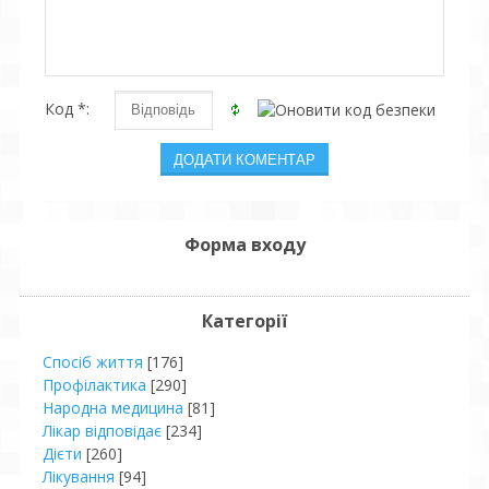
Код *:
Форма входу
Категорії
Спосіб життя
[176]
Профілактика
[290]
Народна медицина
[81]
Лікар відповідає
[234]
Дієти
[260]
Лікування
[94]