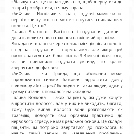
збільшується, це сигнал для того, щоб звернутися до
лікаря і розібратися, в чому справа.
«АиФ.ги»: - Наскільки я знаю, годуючі мами чи не
перші в списку тих, хто може зіткнутися з випаданням
волосся. Це так?
Галина Волкова: - Вагітність і годування дитини -
досить велике навантаження на жіночий організм.
Випадання волосся через кілька місяців після пологів
і під час годування є нормальним, але якщо цей
процес затягується більш ніж на 3-4 місяці після того,
як ви припинили годувати дитину, то краще
звернутися до фахівця.
«АиФ.ги»: - чи Правда, що облисіння може
спровокувати сильне бажання відростити довгу
шевелюру або стрес? Як лікувати таких людей, адже у
цьому питанні є психологічна складова.
Галина Волкова: - Таких пацієнтів, які дуже хочуть
відростити волосся, але у них не виходить, багато,
тому будь випав волосся вони розглядають як
трагедію, доводять свій організм практично до
нервового стресу, не має реальної основи. Це складні
пацієнти, їм потрібно звертатися до психолога. Є
навіть такий термін, як «заміщення проблеми».