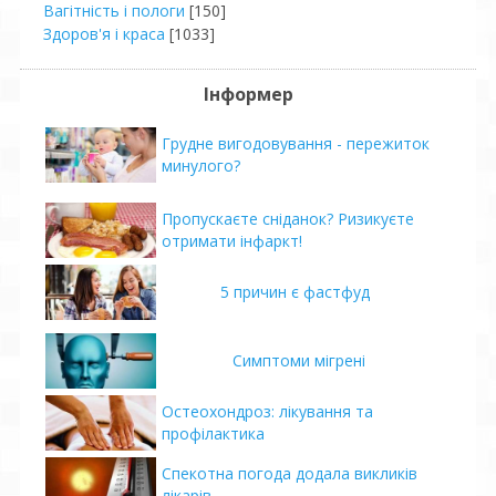
Вагітність і пологи
[150]
Здоров'я і краса
[1033]
Інформер
Грудне вигодовування - пережиток
минулого?
Пропускаєте сніданок? Ризикуєте
отримати інфаркт!
5 причин є фастфуд
Симптоми мігрені
Остеохондроз: лікування та
профілактика
Спекотна погода додала викликів
лікарів