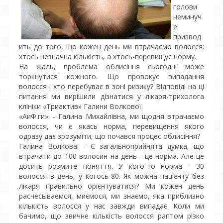
голови
неминуч
е
призвод
ить до того, що кожен день ми втрачаємо волосся:
хтось незначна кількість, а хтось-перевищує норму.
На жаль, проблема облисіння сьогодні може
торкнутися кожного. Що провокує випадання
волосся і хто перебуває в зоні ризику? Відповіді на ці
питання ми вирішили дізнатися у лікаря-трихолога
клініки «Триактив» Галини Волкової.
«АиФ.ги»: - Галина Михайлівна, ми щодня втрачаємо
волосся, чи є якась норма, перевищення якого
одразу дає зрозуміти, що почався процес облисіння?
Галина Волкова: - Є загальноприйнята думка, що
втрачати до 100 волосин на день - це норма. Але це
досить розмите поняття. У кого-то норма - 30
волосся в день, у когось-80. Як можна пацієнту без
лікаря правильно орієнтуватися? Ми кожен день
расчесываемся, миємося, ми знаємо, яка приблизно
кількість волосся у нас завжди випадає. Коли ми
бачимо, що звичне кількість волосся раптом різко