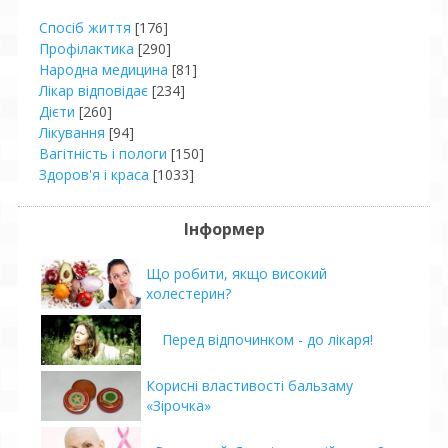
Спосіб життя
[176]
Профілактика
[290]
Народна медицина
[81]
Лікар відповідає
[234]
Дієти
[260]
Лікування
[94]
Вагітність і пологи
[150]
Здоров'я і краса
[1033]
Інформер
Що робити, якщо високий
холестерин?
Перед відпочинком - до лікаря!
Корисні властивості бальзаму
«Зірочка»