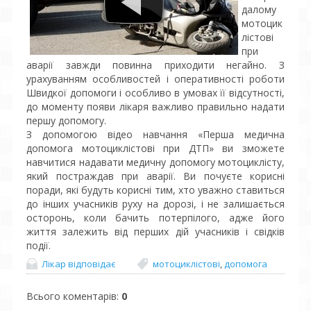
далому
мотоцик
лістові
при
аварії завжди повинна приходити негайно. З
урахуванням особливостей і оперативності роботи
Швидкої допомоги і особливо в умовах її відсутності,
до моменту появи лікаря важливо правильно надати
першу допомогу.
З допомогою відео навчання «Перша медична
допомога мотоциклістові при ДТП» ви зможете
навчитися надавати медичну допомогу мотоциклісту,
який постраждав при аварії. Ви почуєте корисні
поради, які будуть корисні тим, хто уважно ставиться
до інших учасників руху на дорозі, і не залишається
осторонь, коли бачить потерпілого, адже його
життя залежить від перших дій учасників і свідків
події.
Лікар відповідає
мотоциклістові
,
допомога
Всього коментарів
:
0