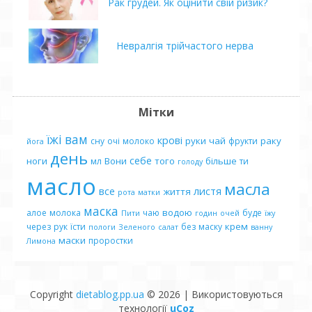
Рак грудей. Як оцінити свій ризик?
Невралгія трійчастого нерва
Мітки
їжі
вам
крові
руки
чай
раку
сну
очі
молоко
фрукти
йога
день
себе
ноги
Вони
того
більше
мл
ти
голоду
масло
масла
все
листя
життя
рота
матки
маска
водою
алое
молока
чаю
буде
Пити
годин
очей
їжу
крем
через
рук
їсти
без
маску
пологи
Зеленого
салат
ванну
маски
проростки
Лимона
Copyright
dietablog.pp.ua
© 2026
|
Використовуються
технології
uCoz