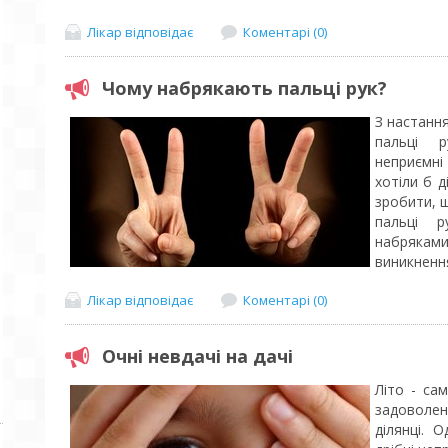
Лікар відповідає
Коментарі (0)
Чому набрякають пальці рук?
З настання
пальці 
неприємні 
хотіли б д
зробити, 
пальці 
набряка
виникнення
Лікар відповідає
Коментарі (0)
Очні невдачі на дачі
Літо - са
задоволен
ділянці. 