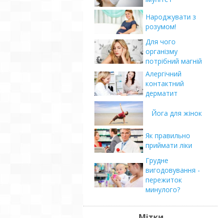
Народжувати з
розумом!
Для чого
організму
потрібний магній
Алергічний
контактний
дерматит
Йога для жінок
Як правильно
приймати ліки
Грудне
вигодовування -
пережиток
минулого?
Мітки