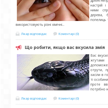
дрібні неп
настрій і
ними спра
дерева, 
попелиць 
використовують різні хімічні...
Лікар відповідає
Коментарі (0)
Що робити, якщо вас вкусила змія
Вас вкуси
жгутами
допоможе.
отрути, п
засіли в г
ті особини
проте вв
потрібно н
Лікар відповідає
Коментарі (0)