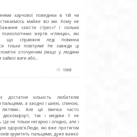
нями харчової поведінки в тій чи
і стикаємось майже всі ми. Кому не
ажання «заїсти стрес»? І скільки
 психологічних жертв «глянцю», які
ь, що справжня леді повинна
ся тільки повітрям! Не завжди ці
помітні оточуючим (якщо у людини
 зайвої ваги або...
1068
є достатня кількість любителів
и пальцями, а заодно і шиєю, спиною,
, ліктями... Але ця звичка часто
ь дискомфорт, так і медики її не
 Це не тільки негарно і огидно, але і
для здоров'я.Люди, які вже протягом
років хрумтять пальцями, дуже важко