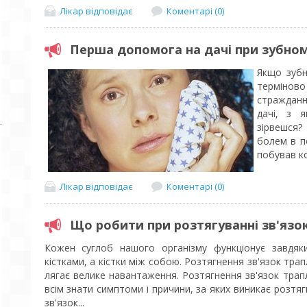
Лікар відповідає
Коментарі (0)
Перша допомога на дачі при зубном
Якщо зубн
терміново
стражданн
дачі, з 
зірвешся?
болем в п
побував ко
Лікар відповідає
Коментарі (0)
Що робити при розтягуванні зв'язо
Кожен суглоб нашого організму функціонує завдяки
кістками, а кістки між собою. Розтягнення зв'язок трапл
лягає велике навантаження. Розтягнення зв'язок тра
всім знати симптоми і причини, за яких виникає розтяг
зв'язок...