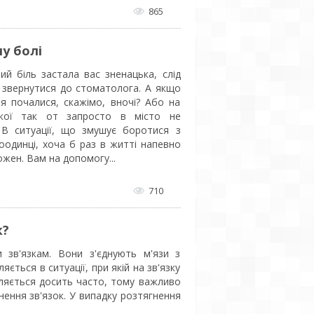
865
у болі
ий біль застала вас зненацька, слід
 звернутися до стоматолога. А якщо
я почалися, скажімо, вночі? Або на
якої так от запросто в місто не
 В ситуації, що змушує боротися з
оодинці, хоча б раз в житті напевно
жен. Вам на допомогу...
710
к?
 зв'язкам. Вони з'єднують м'язи з
яється в ситуації, при якій на зв'язку
пляється досить часто, тому важливо
нення зв'язок. У випадку розтягнення