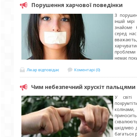
Порушення харчової поведінки
З порушен
іншій мір
знайоме б
серед нас
вважают
харчувати
проблеми 
немає поки
Лікар відповідає
Коментарі (0)
Чим небезпечний хрускіт пальцями
У світі 
похрумтіт
колінами
приносит
схвалюють.
шкідливо 
багатьох 