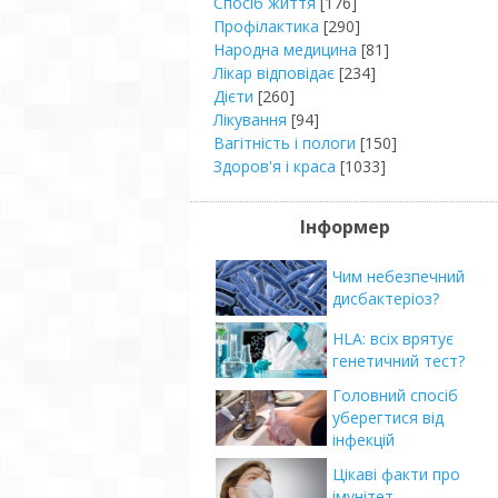
Спосіб життя
[176]
Профілактика
[290]
Народна медицина
[81]
Лікар відповідає
[234]
Дієти
[260]
Лікування
[94]
Вагітність і пологи
[150]
Здоров'я і краса
[1033]
Інформер
Чим небезпечний
дисбактеріоз?
HLA: всіх врятує
генетичний тест?
Головний спосіб
уберегтися від
інфекцій
Цікаві факти про
імунітет