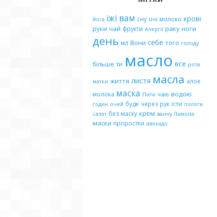
їжі
вам
крові
сну
очі
молоко
йога
руки
чай
раку
ноги
фрукти
Алергії
день
себе
Вони
того
мл
голоду
масло
все
більше
ти
рота
масла
листя
життя
алое
матки
маска
водою
молока
чаю
Пити
буде
через
рук
їсти
годин
очей
пологи
крем
без
маску
салат
ванну
Лимона
маски
проростки
авокадо