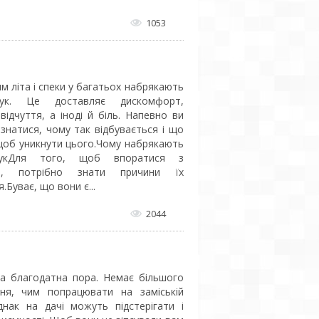
1053
м літа і спеки у багатьох набрякають
рук. Це доставляє дискомфорт,
відчуття, а іноді й біль. Напевно ви
ізнатися, чому так відбувається і що
щоб уникнути цього.Чому набрякають
рукДля того, щоб впоратися з
ми, потрібно знати причини їх
.Буває, що вони є...
2044
ма благодатна пора. Немає більшого
ня, чим попрацювати на заміській
Однак на дачі можуть підстерігати і