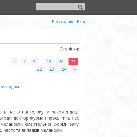
Реєстрація
|
Вхід
Сторінки
:
«
1
2
...
19
20
21
22
23
24
»
реглядам
ть нас з пантелику, а рекомендації
огодні доктор Фурман просвітить нас
в меланоми, смертельної форми раку
, частота випадків меланоми...