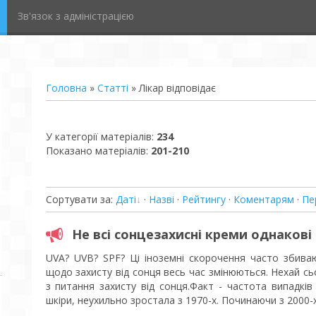
Зв'язок з адміністрацією
Головна
»
Статті
» Лікар відповідає
У категорії матеріалів
:
234
Показано матеріалів
:
201-210
Сортувати за
:
Даті
·
Назві
·
Рейтингу
·
Коментарям
·
Пе
Не всі сонцезахисні креми однакові
UVA? UVB? SPF? Ці іноземні скорочення часто збиваю
щодо захисту від сонця весь час змінюються. Нехай сь
з питання захисту від сонця.Факт - частота випадкі
шкіри, неухильно зростала з 1970-х. Починаючи з 2000-х