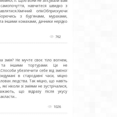
риємності. Щоб вони не зіпсували вам
 самопочуття, навчитеся швидко з
влятися.Хімічний опікОбприскуючи
борючись з бур'янами, мурахами,
та іншими комахами, дачники нерідко
762
ла змія? Не мучте своє тіло вогнем,
 та іншими тортурами. Це не
Способи убезпечити себе від зміїної
ридумані в стародавні часи, міцно
оловах людства. Так міцно, що навіть
, які ніколи зі зміями не зустрічалися,
ажають, що відразу після укусу
акласти...
1026