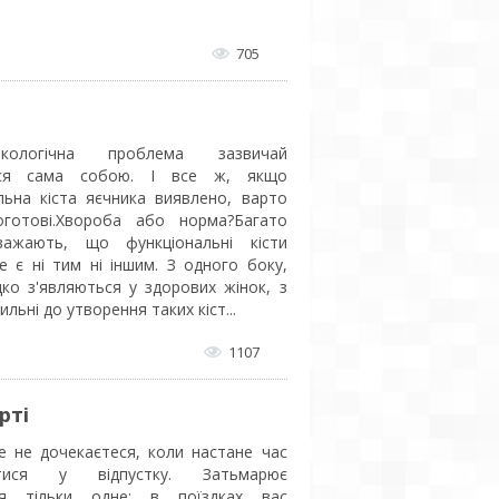
705
кологічна проблема зазвичай
ься сама собою. І все ж, якщо
льна кіста яєчника виявлено, варто
оготові.Хвороба або норма?Багато
вважають, що функціональні кісти
не є ні тим ні іншим. З одного боку,
дко з'являються у здорових жінок, з
ильні до утворення таких кіст...
1107
рті
е не дочекаєтеся, коли настане час
лятися у відпустку. Затьмарює
тя тільки одне: в поїздках вас