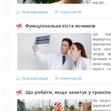
від цієї...
Лікар відповідає
Коментарі (0)
Функціональна кіста яєчників
Ця гіне
вирішуєт
функціона
бути нап
лікарів 
яєчників 
вони нері
іншого - сх
Лікар відповідає
Коментарі (0)
Що робити, якщо захитує у транспо
Ви чекаєт
відправ
передчут