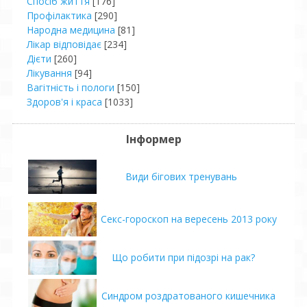
Спосіб життя
[176]
Профілактика
[290]
Народна медицина
[81]
Лікар відповідає
[234]
Дієти
[260]
Лікування
[94]
Вагітність і пологи
[150]
Здоров'я і краса
[1033]
Інформер
Види бігових тренувань
Секс-гороскоп на вересень 2013 року
Що робити при підозрі на рак?
Синдром роздратованого кишечника