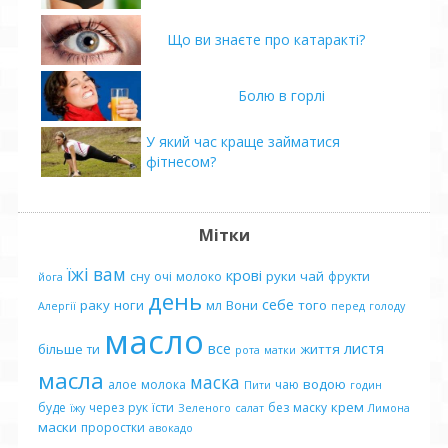
Що ви знаєте про катаракті?
Болю в горлі
У який час краще займатися
фітнесом?
Мітки
їжі
вам
крові
руки
чай
сну
очі
молоко
фрукти
йога
день
себе
раку
ноги
Вони
того
мл
Алергії
перед
голоду
масло
все
листя
більше
життя
ти
рота
матки
масла
маска
водою
алое
молока
чаю
Пити
годин
крем
буде
через
рук
їсти
без
маску
їжу
Зеленого
салат
Лимона
маски
проростки
авокадо