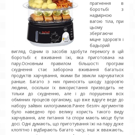
прагнення в
боротьбі з
надмірною
вагою тіла, при
цьому
зберігаючи
міцне здоров'я і
бадьорий
вигляд. Одним із засобів здобути перемогу в цій
боротьбі є вживання їжі, яка приготована на
пару.Основным правилом більшості програм
схуднення стає заборона вживання багатьох
продуктів харчування, якими Ви звикли харчуватися
раніше. Багато з них приносять шкоду здоров'ю
людини, оскільки їх використання призводить не
тільки до схудненню, але і до порушення всіх
обмінних процесів організму, що вже вдруге веде до
набору зайвих килограммов.Ранее безліч аргументів
було наведено про велику користь такого виду
харчування, але питання та спори мають місце бути
досі. Одні думають, що приготування їжі на пару дуже
клопітно і відбирають багато часу, інші ж вважають,