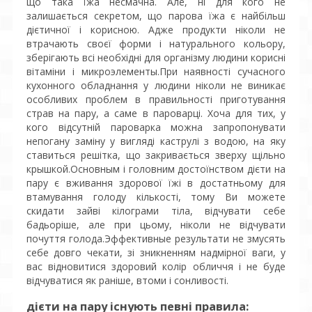
що така їжа несмачна. Але, ні для кого не
залишається секретом, що парова їжа є найбільш
дієтичної і корисною. Адже продукти ніколи не
втрачають своєї форми і натурального кольору,
зберігають всі необхідні для організму людини корисні
вітаміни і микроэлементы.При наявності сучасного
кухонного обладнання у людини ніколи не виникає
особливих проблем в правильності приготування
страв на пару, а саме в пароварці. Хоча для тих, у
кого відсутній пароварка можна запропонувати
непогану заміну у вигляді каструлі з водою, на яку
ставиться решітка, що закривається зверху щільно
крышкой.Основным і головним достоїнством дієти на
пару є вживання здорової їжі в достатньому для
втамування голоду кількості, тому Ви можете
скидати зайві кілограми тіла, відчувати себе
бадьоріше, але при цьому, ніколи не відчувати
почуття голода.Эффективные результати не змусять
себе довго чекати, зі зникненням надмірної ваги, у
вас відновитися здоровий колір обличчя і не буде
відчуватися як раніше, втоми і сонливості.
дієти на пару існують певні правила: