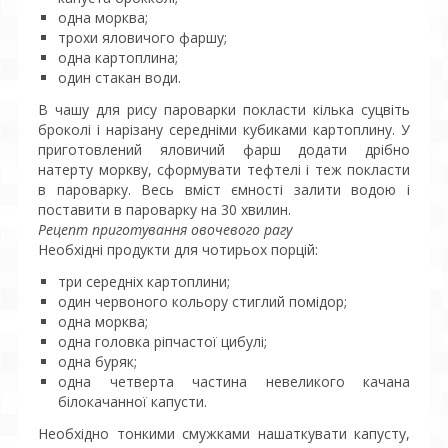
одна морква;
трохи яловичого фаршу;
одна картоплина;
один стакан води.
В чашу для рису пароварки покласти кілька суцвіть
броколі і нарізану середніми кубиками картоплину. У
приготовлений яловичий фарш додати дрібно
натерту моркву, сформувати тефтелі і теж покласти
в пароварку. Весь вміст ємності залити водою і
поставити в пароварку на 30 хвилин.
Рецепт приготування овочевого рагу
Необхідні продукти для чотирьох порцій:
три середніх картоплини;
один червоного кольору стиглий помідор;
одна морква;
одна головка ріпчастої цибулі;
одна буряк;
одна четверта частина невеликого качана
білокачанної капусти.
Необхідно тонкими смужками нашаткувати капусту,