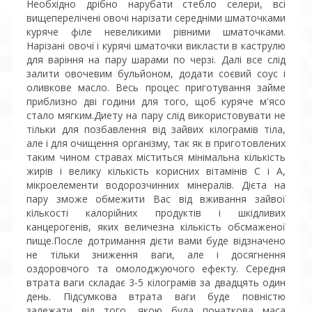
Необхідно дрібно нарубати стебло селери, всі
вищеперелічені овочі нарізати середніми шматочками
куряче філе невеликими рівними шматочками.
Нарізані овочі і курячі шматочки викласти в каструлю
для варіння на пару шарами по черзі. Далі все слід
залити овочевим бульйоном, додати соєвий соус і
оливкове масло. Весь процес приготування займе
приблизно дві години для того, щоб куряче м'ясо
стало мягким.Диету на пару слід використовувати не
тільки для позбавлення від зайвих кілограмів тіла,
але і для очищення організму, так як в приготовлених
таким чином стравах міститься мінімальна кількість
жирів і велику кількість корисних вітамінів С і А,
мікроелементи водорозчинних мінералів. Дієта на
пару зможе обмежити Вас від вживання зайвої
кількості калорійних продуктів і шкідливих
канцерогенів, яких величезна кількість обсмаженої
пище.После дотримання дієти вами буде відзначено
не тільки зниження ваги, але і досягнення
оздоровчого та омолоджуючого ефекту. Середня
втрата ваги складає 3-5 кілограмів за двадцять один
день. Підсумкова втрата ваги буде повністю
залежати від того, якою була початкова маса