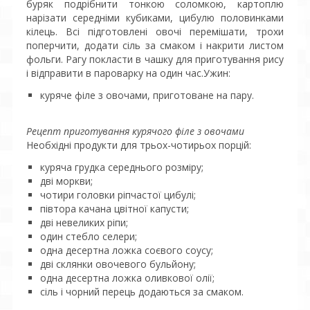
буряк подрібнити тонкою соломкою, картоплю
нарізати середніми кубиками, цибулю половинками
кілець. Всі підготовлені овочі перемішати, трохи
поперчити, додати сіль за смаком і накрити листом
фольги. Рагу покласти в чашку для приготування рису
і відправити в пароварку на один час.Ужин:
куряче філе з овочами, приготоване на пару.
Рецепт приготування курячого філе з овочами
Необхідні продукти для трьох-чотирьох порцій:
куряча грудка середнього розміру;
дві моркви;
чотири головки ріпчастої цибулі;
півтора качана цвітної капусти;
дві невеликих ріпи;
один стебло селери;
одна десертна ложка соєвого соусу;
дві склянки овочевого бульйону;
одна десертна ложка оливкової олії;
сіль і чорний перець додаються за смаком.