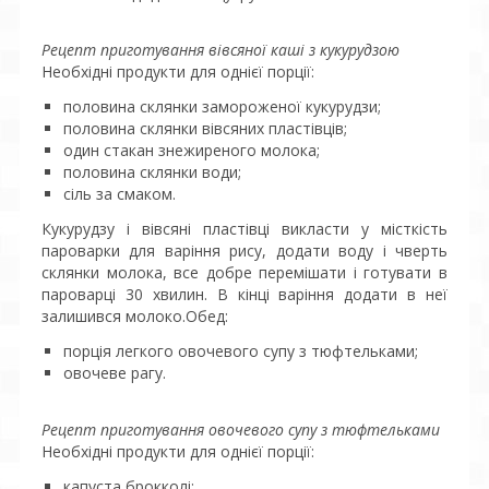
Рецепт приготування вівсяної каші з кукурудзою
Необхідні продукти для однієї порції:
половина склянки замороженої кукурудзи;
половина склянки вівсяних пластівців;
один стакан знежиреного молока;
половина склянки води;
сіль за смаком.
Кукурудзу і вівсяні пластівці викласти у місткість
пароварки для варіння рису, додати воду і чверть
склянки молока, все добре перемішати і готувати в
пароварці 30 хвилин. В кінці варіння додати в неї
залишився молоко.Обед:
порція легкого овочевого супу з тюфтельками;
овочеве рагу.
Рецепт приготування овочевого супу з тюфтельками
Необхідні продукти для однієї порції:
капуста брокколі;