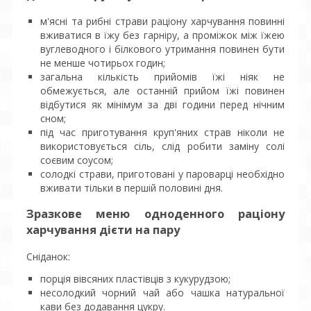
м'ясні та рибні страви раціону харчування повинні
вживатися в їжу без гарніру, а проміжок між їжею
вуглеводного і білкового утримання повинен бути
не менше чотирьох годин;
загальна кількість прийомів їжі ніяк не
обмежується, але останній прийом їжі повинен
відбутися як мінімум за дві години перед нічним
сном;
під час приготування круп'яних страв ніколи не
використовується сіль, слід робити заміну солі
соєвим соусом;
солодкі страви, приготовані у пароварці необхідно
вживати тільки в першій половині дня.
Зразкове меню одноденного раціону
харчування дієти на пару
Сніданок:
порція вівсяних пластівців з кукурудзою;
несолодкий чорний чай або чашка натуральної
кави без додавання цукру.