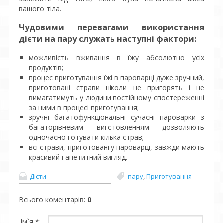
вашого тіла.
Чудовими перевагами використання
дієти на пару служать наступні фактори:
можливість вживання в їжу абсолютно усіх
продуктів;
процес приготування їжі в пароварці дуже зручний,
приготовані страви ніколи не пригорять і не
вимагатимуть у людини постійному спостереженні
за ними в процесі приготування;
зручні багатофункціональні сучасні пароварки з
багаторівневим виготовленням дозволяють
одночасно готувати кілька страв;
всі страви, приготовані у пароварці, завжди мають
красивий і апетитний вигляд.
Дієти
пару
,
Приготування
Всього коментарів
:
0
Ім`я *: