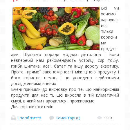
Всі ми
хочемо
харчуват
ися
тільки
корисни
ми
продукт
ами. Шукаємо поради модних дієтологів і вони
навперебій нам рекомендують устриці, сир тофу,
гриби шиітаке, асаї, батат та іншу дорогу екзотику.
Проте, прямої закономірності між ціною продукту і
його користю немає. І це доведено серйозними
дослідженнями вчених
Вчені прийшли до висновку про те, що найкорисніші
продукти для нас ті, що виросли в тій кліматичній
смузі, в який ми народилися і проживаємо.
Для корінних жителів...
Спосіб життя
Коментарі (0)
1119