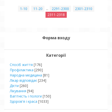
1-10
11-20
...
2291-2300
2301-2310
2311-2318
Форма входу
Категорії
Спосіб життя
[176]
Профілактика
[290]
Народна медицина
[81]
Лікар відповідає
[234]
Дієти
[260]
Лікування
[94]
Вагітність і пологи
[150]
Здоров'я і краса
[1033]