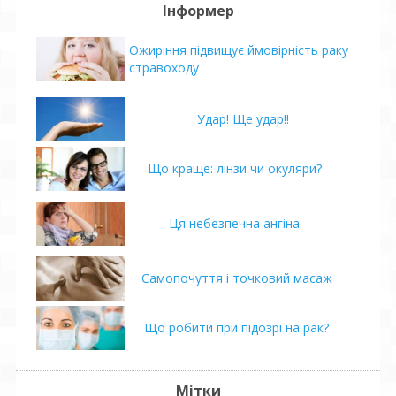
Інформер
Ожиріння підвищує ймовірність раку
стравоходу
Удар! Ще удар!!
Що краще: лінзи чи окуляри?
Ця небезпечна ангіна
Самопочуття і точковий масаж
Що робити при підозрі на рак?
Мітки