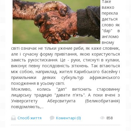
Таке
важко
перекла
дається
слово як
"dаp" в
англомо
вному
світі означає не тільки ужение риби, як каже словник,
але і сучасну форму привітання, якою користуються
замість рукостискання. Це - руки, стиснуті в кулаки,
виконує певну послідовність зіткнень. Так вітаються
між собою, наприклад, жителі Карибського басейну і
прихильники деяких субкультур африканського
походження в усьому світі.
Можливо, колись "дап" витіснить старовинну
лицарську традицію "давати п'ять". А поки вчені з
Університету Аберсвитуита (Великобританія)
повідомляють,...
Спосіб життя
Коментарі (0)
858