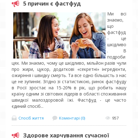
5 причин є фастфуд
Ми всі
знаємо,
що
фастфуд
- це
шкідливо
. В
подроби
цях. Ми знаємо, чому це шкідливо, мільйон разів чули
про жири, цукор, додаткові «секретні» інгредієнти,
ожиріння і швидку смерть. Та все одно більшість з нас
це не зупиняє. Згідно зі статистикою, ринок фастфуду
в Росії зростає на 15-20% в рік, що робить нашу
країну одним зі світових лідерів в області споживання
швидкої малоздоровой їжі. Фастфуд - це часто
єдиний спосіб...
Спосіб життя
Коментарі (0)
957
Здорове харчування сучасної