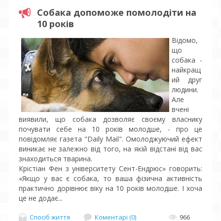
Собака допоможе помолодіти на
10 років
Відомо,
що
собака -
найкращ
ий друг
людини.
Але
вчені
виявили, що собака дозволяє своєму власнику
почувати себе на 10 років молодше, - про це
повідомляє газета "Daily Mail". Омолоджуючий ефект
виникає не залежно від того, на якій відстані від вас
знаходиться тварина.
Крістіан Фен з університету Сент-Ендрюс» говорить:
«Якщо у вас є собака, то ваша фізична активність
практично дорівнює віку на 10 років молодше. І хоча
це не додає...
Спосіб життя
Коментарі (0)
966