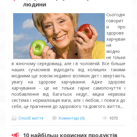
людини
Сьогодні
говорит
и про
здорове
харчуван
ня
модно
не тільки
в жіночому середовищі, але і в чоловічій. Все більше
наших сучасників відходять від колишніх такими
модними ще зовсім недавно всіляких дієт і звертають
увагу на здорове харчування. Адже здорове
харчування - це не тільки гарне самопочуття і
позбавлення від багатьох недуг, міцна нервова
система і нормалізація ваги, але і любов, і повага до
себе, це прагнення до здорового та довгого життя,...
Спосіб життя
Коментарі (0)
1073
10 найбільш корисних продуктів