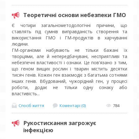
Теоретичні основи небезпеки ГМО
Є чотири загальнометодологічні причини, що
ставлять під сумнів виправданість створення та
використання ГМО і ГМ-продуктів в харчуванні
людини.
ГМ-організми набувають не тільки бажані їх
творцями, але й непередбачувані, несприятливі та
небезпечні властивості і ознаки. Це пов'язано з тим,
що геном вищих рослин і тварин містить десятки
тисяч генів. Кожен ген взаємодіє з багатьма сотнями
інших генів. Вбудований, чужорідний ген, у процесі
роботи, додає не тільки одну ознаку або
властивість...
Спосіб життя
Коментарі (0)
784
Рукостискання загрожує
інфекцією