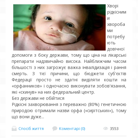
Хворі
рідкісним
и
хвороба
ми
потребу
ють
довічної
допомоги з боку держави, тому що ціна на лікарські
препарати надзвичайно висока. Найближчим часом
більшості з них загрожує важка інвалідизація і рання
смерть. З тієї причини, що бюджети суб'єктів
Федерації просто не здатні виділяти кошти на
«орфанников» і одночасно виконувати зобов'язання,
які «скинув» на них федеральний центр.
Без держави не обійтися
Рідкісні захворювання з переважно (80%) генетичною
природою отримали назви орфа («сирітських»), тому
що вони дуже...
Спосіб життя
Коментарі (0)
3553